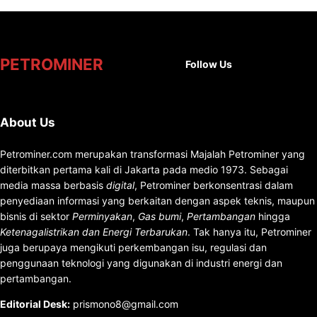
Facebook
X
Instag
You
PETROMINER
Follow Us
About Us
Petrominer.com merupakan transformasi Majalah Petrominer yang
diterbitkan pertama kali di Jakarta pada medio 1973. Sebagai
media massa berbasis
digital
, Petrominer berkonsentrasi dalam
penyediaan informasi yang berkaitan dengan aspek teknis, maupun
bisnis di sektor
Perminyakan
,
Gas bumi
,
Pertambangan
hingga
Ketenagalistrikan dan Energi Terbarukan
. Tak hanya itu, Petrominer
juga berupaya mengikuti perkembangan isu, regulasi dan
penggunaan teknologi yang digunakan di industri energi dan
pertambangan.
Editorial Desk
:
prismono8@gmail.com