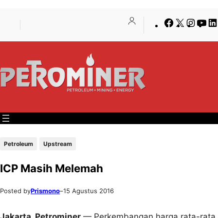
Lewati
Skip
Facebook
X
Insta
Yo
ke
to
konten
content
Petroleum
Upstream
ICP Masih Melemah
Posted by
Prismono
–
15 Agustus 2016
Jakarta, Petrominer
— Perkembangan harga rata-rata