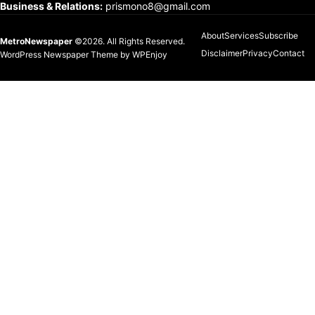
Business & Relations
:
prismono8@gmail.com
About
Services
Subscribe
MetroNewspaper
©2026. All Rights Reserved.
Disclaimer
Privacy
Contact
WordPress Newspaper Theme
by
WPEnjoy