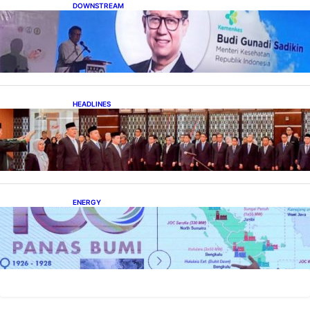
DOWNSTREAM
Digitalisasi Alat-Alat Kesehatan Dukung
Pertumbuhan Industri Alkes
HEADLINES
Lana Saria Dilantik Sebagai Kepala Badan
Geologi
ENERGY
Momentum 100 Tahun Panas Bumi untuk
Akselerasi Pertumbuhan