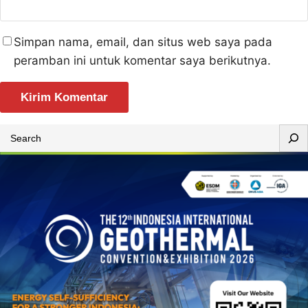
Simpan nama, email, dan situs web saya pada
peramban ini untuk komentar saya berikutnya.
S
e
a
r
c
h