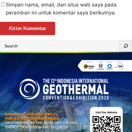
Simpan nama, email, dan situs web saya pada
peramban ini untuk komentar saya berikutnya.
S
e
a
r
c
h