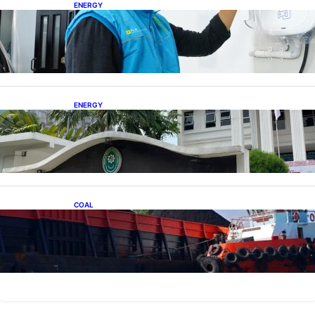
ENERGY
Ada 21.865 Pelanggan Baru Gunakan Home
Charging Services PLN
ENERGY
Koalisi Bersihkan Indonesia Ajukan Banding
atas Putusan Gugatan RUPTL
COAL
Lelang Batubara Sitaan, Negara Dapat Lebih
dari Rp 20 Miliar