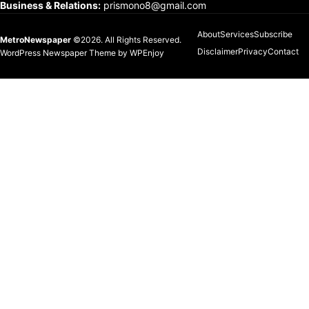
Business & Relations
:
prismono8@gmail.com
About
Services
Subscribe
MetroNewspaper
©2026. All Rights Reserved.
Disclaimer
Privacy
Contact
WordPress Newspaper Theme
by
WPEnjoy