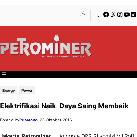
Lewati
Skip
Facebook
X
Insta
Yo
ke
to
konten
content
Energy
Power
Elektrifikasi Naik, Daya Saing Membaik
Posted by
Prismono
–
28 Oktober 2016
Jakarta, Petrominer
— Anggota DPR RI Komisi VII Rofi