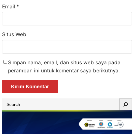
Email
*
Situs Web
Simpan nama, email, dan situs web saya pada
peramban ini untuk komentar saya berikutnya.
S
e
a
r