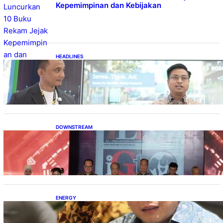
Kepemimpinan dan Kebijakan
HEADLINES
Teknologi Keselamatan, Penentu Baru
Persaingan Industri Otomotif
DOWNSTREAM
Terbuka, Peluang Usaha bagi IKM Alas Kaki
Lokal
ENERGY
IESR: Kepemimpinan Terpadu jadi Kunci
Percepatan PLTS 100 GW