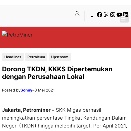
Lewati
Skip
Facebook
X
Insta
You
ke
to
konten
content
Headlines
Petroleum
Upstream
Dorong TKDN, KKKS Dipertemukan
dengan Perusahaan Lokal
Posted by
Sonny
–
8 Mei 2021
Jakarta, Petrominer –
SKK Migas berhasil
meningkatkan persentase Tingkat Kandungan Dalam
Negeri (TKDN) hingga melebihi target. Per April 2021,