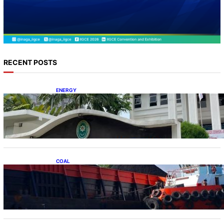
RECENT POSTS
ENERGY
Koalisi Bersihkan Indonesia Ajukan Banding
atas Putusan Gugatan RUPTL
COAL
Lelang Batubara Sitaan, Negara Dapat Lebih
dari Rp 20 Miliar