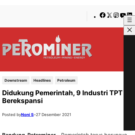
Lewati
Skip
Facebook
X
Insta
You
ke
to
konten
content
Downstream
Headlines
Petroleum
Didukung Pemerintah, 9 Industri TPT
Berekspansi
Posted by
Noni S
–
27 Desember 2021