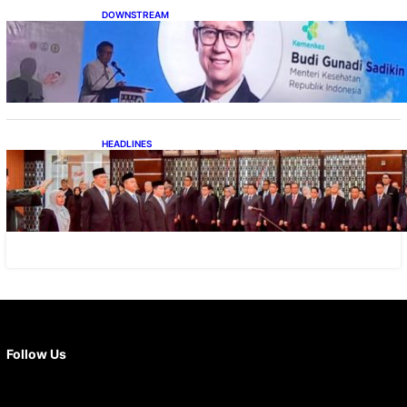
DOWNSTREAM
Digitalisasi Alat-Alat Kesehatan Dukung
Pertumbuhan Industri Alkes
HEADLINES
Lana Saria Dilantik Sebagai Kepala Badan
Geologi
Facebook
X
Instagram
YouTube
LinkedIn
Follow Us