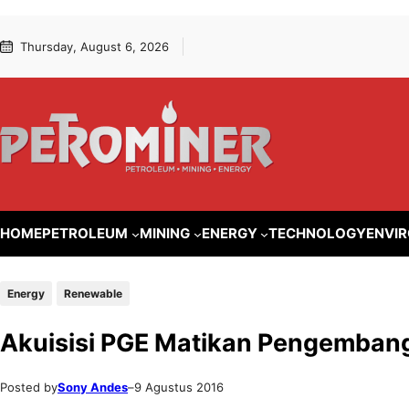
Lewati
Skip
Thursday, August 6, 2026
ke
to
konten
content
HOME
PETROLEUM
MINING
ENERGY
TECHNOLOGY
ENVI
Energy
Renewable
Akuisisi PGE Matikan Pengemban
Posted by
Sony Andes
–
9 Agustus 2016