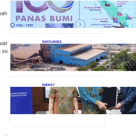
Momentum 100 Tahun
Panas Bumi untuk
bah
Akselerasi Pertumbuhan
DISCOURSES
uar
Manfaat Hilirisasi Belum
ini
Merata, Pemerintah Perlu
Kaji Ulang Skema DBH
ENERGY
Dukung Operasional,
Lautan Luas Perkuat
Implementasi Solusi Energi
Terbarukan