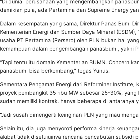
“Di dunia, perusahaan yang mengembangkan panasbumi 
demikian pula, ada Pertamina dan Supreme Energy ya
Dalam kesempatan yang sama, Direktur Panas Bumi Dire
Kementerian Energi dan Sumber Daya Mineral (ESDM), 
usaha PT Pertamina (Persero) oleh PLN bukan hal yang 
kemampuan dalam pengembangan panasbumi, yakni P
“Tapi tentu itu domain Kementerian BUMN. Concern kam
panasbumi bisa berkembang,” tegas Yunus.
Sementara Pengamat Energi dari Reforminer Institute, 
proyek pembangkit 35 ribu MW sebesar 25-30%, yang 
sudah memiliki kontrak, hanya beberapa di antaranya 
“Jadi susah dimengerti keinginan PLN yang mau mengak
Selain itu, dia juga menyoroti performa kinerja keuang
akibat tidak disetujuinya rencana pencabutan subsidi p