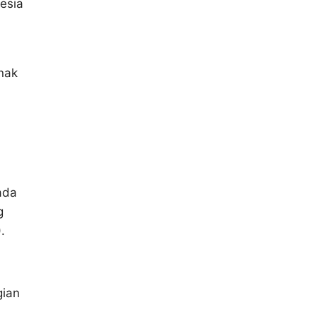
esia
nak
ada
g
.
gian