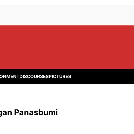
RONMENT
DISCOURSES
PICTURES
gan Panasbumi