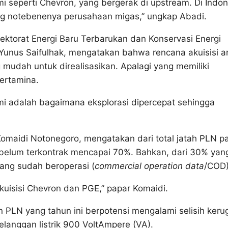
seperti Chevron, yang bergerak di upstream. Di Indon
ng notebenenya perusahaan migas,” ungkap Abadi.
ktorat Energi Baru Terbarukan dan Konservasi Energi
Yunus Saifulhak, mengatakan bahwa rencana akuisisi a
mudah untuk direalisasikan. Apalagi yang memiliki
ertamina.
i adalah bagaimana eksplorasi dipercepat sehingga
Komaidi Notonegoro, mengatakan dari total jatah PLN p
belum terkontrak mencapai 70%. Bahkan, dari 30% yan
yang sudah beroperasi (
commercial operation data
/COD)
uisisi Chevron dan PGE,” papar Komaidi.
an PLN yang tahun ini berpotensi mengalami selisih keru
elanggan listrik 900 VoltAmpere (VA).