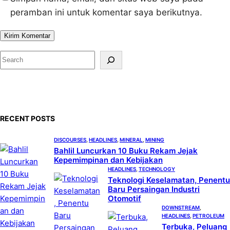
peramban ini untuk komentar saya berikutnya.
S
e
a
r
c
RECENT POSTS
h
DISCOURSES
, 
HEADLINES
, 
MINERAL
, 
MINING
Bahlil Luncurkan 10 Buku Rekam Jejak
Kepemimpinan dan Kebijakan
HEADLINES
, 
TECHNOLOGY
Teknologi Keselamatan, Penentu
Baru Persaingan Industri
Otomotif
DOWNSTREAM
, 
HEADLINES
, 
PETROLEUM
Terbuka, Peluang