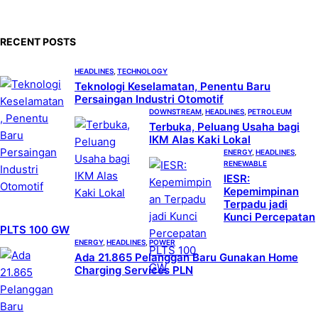
r
c
RECENT POSTS
h
HEADLINES
, 
TECHNOLOGY
Teknologi Keselamatan, Penentu Baru
Persaingan Industri Otomotif
DOWNSTREAM
, 
HEADLINES
, 
PETROLEUM
Terbuka, Peluang Usaha bagi
IKM Alas Kaki Lokal
ENERGY
, 
HEADLINES
, 
RENEWABLE
IESR:
Kepemimpinan
Terpadu jadi
Kunci Percepatan
PLTS 100 GW
ENERGY
, 
HEADLINES
, 
POWER
Ada 21.865 Pelanggan Baru Gunakan Home
Charging Services PLN