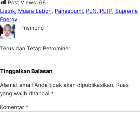
Post Views:
68
Listrik
, 
Muara Laboh
, 
Panasbumi
, 
PLN
, 
PLTP
, 
Supreme
Energy
Prismono
Terus dan Tetap Petrominer
Tinggalkan Balasan
Alamat email Anda tidak akan dipublikasikan.
Ruas
yang wajib ditandai
*
Komentar
*