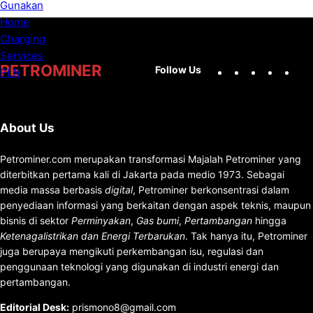
Facebook
X
Instag
You
PETROMINER
Follow Us
About Us
Petrominer.com merupakan transformasi Majalah Petrominer yang
diterbitkan pertama kali di Jakarta pada medio 1973. Sebagai
media massa berbasis
digital
, Petrominer berkonsentrasi dalam
penyediaan informasi yang berkaitan dengan aspek teknis, maupun
bisnis di sektor
Perminyakan
,
Gas bumi
,
Pertambangan
hingga
Ketenagalistrikan dan Energi Terbarukan
. Tak hanya itu, Petrominer
juga berupaya mengikuti perkembangan isu, regulasi dan
penggunaan teknologi yang digunakan di industri energi dan
pertambangan.
Editorial Desk
:
prismono8@gmail.com