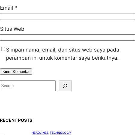
Email
*
Situs Web
Simpan nama, email, dan situs web saya pada
peramban ini untuk komentar saya berikutnya.
S
e
a
r
c
RECENT POSTS
h
HEADLINES
, 
TECHNOLOGY