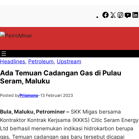
Lewati
Skip
Facebook
X
Insta
Yo
ke
to
konten
content
Headlines
, 
Petroleum
, 
Upstream
Ada Temuan Cadangan Gas di Pulau
Seram, Maluku
Posted by
Prismono
–
13 Februari 2023
Bula, Maluku
, Petrominer
–
SKK Migas bersama
Kontraktor Kontrak Kerjsama (KKKS) Citic Seram Energy
Ltd berhasil menemukan indikasi hidrokarbon berupa
gas. Temuan cadangan gas baru tersebut dicapai