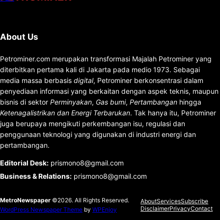
About Us
Petrominer.com merupakan transformasi Majalah Petrominer yang
diterbitkan pertama kali di Jakarta pada medio 1973. Sebagai
media massa berbasis
digital
, Petrominer berkonsentrasi dalam
penyediaan informasi yang berkaitan dengan aspek teknis, maupun
bisnis di sektor
Perminyakan
,
Gas bumi
,
Pertambangan
hingga
Ketenagalistrikan dan Energi Terbarukan
. Tak hanya itu, Petrominer
juga berupaya mengikuti perkembangan isu, regulasi dan
penggunaan teknologi yang digunakan di industri energi dan
pertambangan.
Editorial Desk
:
prismono8@gmail.com
Business & Relations
:
prismono8@gmail.com
MetroNewspaper
©2026. All Rights Reserved.
About
Services
Subscribe
Disclaimer
Privacy
Contact
WordPress Newspaper Theme
by
WPEnjoy