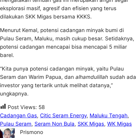
mengatakan temuan gas ini merupakan angin segar
eksplorasi masif, agresif dan efisien yang terus
dilakukan SKK Migas bersama KKKS.
Menurut Kemal, potensi cadangan minyak bumi di
Pulau Seram, Maluku, masih cukup besar. Setidaknya,
potensi cadangan mencapai bisa mencapai 5 miliar
barel.
“Kita punya potensi cadangan minyak, yaitu Pulau
Seram dan Warim Papua, dan
alhamdulil
l
ah
sudah ada
investor yang tertarik untuk melihat datanya,”
ungkapnya.
Post Views:
58
Cadangan Gas
, 
Citic Seram Energy
, 
Maluku Tengah
, 
Pulau Seram
, 
Seram Non Bula
, 
SKK Migas
, 
WK Migas
Prismono