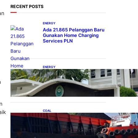
RECENT POSTS
an
ENERGY
Ada 21.865 Pelanggan Baru
Gunakan Home Charging
Services PLN
.
ENERGY
Koalisi Bersihkan Indonesia
Ajukan Banding atas
n
Putusan Gugatan RUPTL
n
COAL
aik
Lelang Batubara Sitaan,
Negara Dapat Lebih dari Rp
20 Miliar