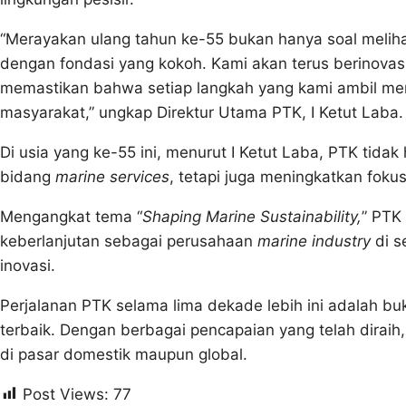
“Merayakan ulang tahun ke-55 bukan hanya soal meliha
dengan fondasi yang kokoh. Kami akan terus berinovas
memastikan bahwa setiap langkah yang kami ambil men
masyarakat,” ungkap Direktur Utama PTK, I Ketut Laba.
Di usia yang ke-55 ini, menurut I Ketut Laba, PTK tida
bidang
marine services
, tetapi juga meningkatkan foku
Mengangkat tema “
Shaping Marine Sustainability,
” PTK
keberlanjutan sebagai perusahaan
marine industry
di s
inovasi.
Perjalanan PTK selama lima dekade lebih ini adalah bu
terbaik. Dengan berbagai pencapaian yang telah dirai
di pasar domestik maupun global.
Post Views:
77