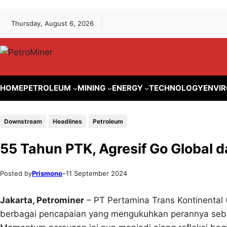
Lewati
Skip
Thursday, August 6, 2026
ke
to
konten
content
HOME
PETROLEUM
MINING
ENERGY
TECHNOLOGY
ENVI
Downstream
Headlines
Petroleum
55 Tahun PTK, Agresif Go Global d
Posted by
Prismono
–
11 September 2024
Jakarta, Petrominer
– PT Pertamina Trans Kontinental
berbagai pencapaian yang mengukuhkan perannya se