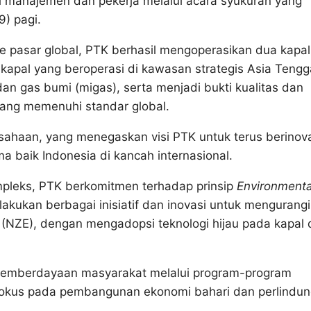
i manajemen dan pekerja melalui acara syukuran yang
9) pagi.
 pasar global, PTK berhasil mengoperasikan dua kapal
 kapal yang beroperasi di kawasan strategis Asia Tengg
an gas bumi (migas), serta menjadi bukti kualitas dan
yang memenuhi standar global.
rusahaan, yang menegaskan visi PTK untuk terus berinov
a baik Indonesia di kancah internasional.
pleks, PTK berkomitmen terhadap prinsip
Environmenta
akukan berbagai inisiatif dan inovasi untuk mengurangi
(NZE), dengan mengadopsi teknologi hijau pada kapal 
a pemberdayaan masyarakat melalui program-program
fokus pada pembangunan ekonomi bahari dan perlindu