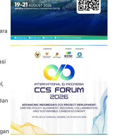
ara
asi
l,
dan
ngan