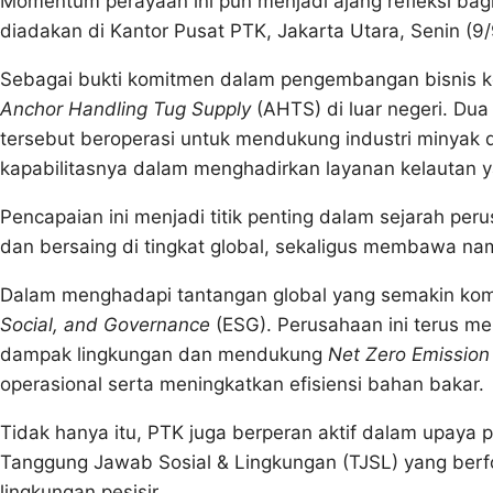
Momentum perayaan ini pun menjadi ajang refleksi bag
diadakan di Kantor Pusat PTK, Jakarta Utara, Senin (9/
Sebagai bukti komitmen dalam pengembangan bisnis ke
Anchor Handling Tug Supply
(AHTS) di luar negeri. Dua
tersebut beroperasi untuk mendukung industri minyak d
kapabilitasnya dalam menghadirkan layanan kelautan 
Pencapaian ini menjadi titik penting dalam sejarah pe
dan bersaing di tingkat global, sekaligus membawa nam
Dalam menghadapi tantangan global yang semakin kom
Social, and Governance
(ESG). Perusahaan ini terus mel
dampak lingkungan dan mendukung
Net Zero Emission
operasional serta meningkatkan efisiensi bahan bakar.
Tidak hanya itu, PTK juga berperan aktif dalam upay
Tanggung Jawab Sosial & Lingkungan (TJSL) yang ber
lingkungan pesisir.