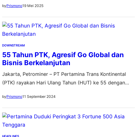
sambutan positif dari rekan-rekan kerja telah mendorong
19 Mei 2025
by
Prismono
pasangan ini untuk merintis usaha fashion sendiri
DOWNSTREAM
55 Tahun PTK, Agresif Go Global dan
Bisnis Berkelanjutan
Jakarta, Petrominer – PT Pertamina Trans Kontinental
(PTK) rayakan Hari Ulang Tahun (HUT) ke 55 dengan
berbagai pencapaian yang mengukuhkan perannya
11 September 2024
by
Prismono
sebagai perusahaan marine services terdepan di sektor
energi. Momentum perayaan ini pun menjadi ajang
refleksi bagi manajemen dan pekerja melalui acara
syukuran yang diadakan di Kantor Pusat PTK, Jakarta
Utara, Senin (9/9) pagi. Sebagai…
HEADLINES