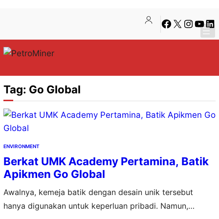
Lewati
Skip
Facebook
X
Instagra
YouTu
Lin
ke
to
konten
content
Tag:
Go Global
ENVIRONMENT
Berkat UMK Academy Pertamina, Batik
Apikmen Go Global
Awalnya, kemeja batik dengan desain unik tersebut
hanya digunakan untuk keperluan pribadi. Namun,