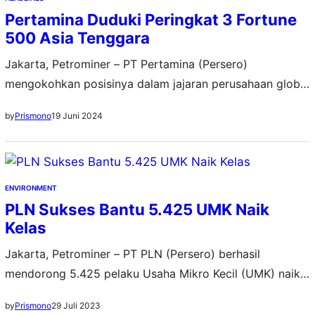
Pertamina Duduki Peringkat 3 Fortune
500 Asia Tenggara
Jakarta, Petrominer – PT Pertamina (Persero)
mengokohkan posisinya dalam jajaran perusahaan global
dan regional saat menempati peringkat ketiga terbaik
19 Juni 2024
by
Prismono
dalam daftar Fortune 500 Asia Tenggara tahun 2024.
Peringkat ini merupakan yang pertama kalinya dirilis oleh
media internasional Fortune untuk perusahaan-
perusahaan besar dengan kinerja terbaik di Asia
ENVIRONMENT
Tenggara. Fortune menyebutkan bahwa Asia Tenggara
PLN Sukses Bantu 5.425 UMK Naik
memiliki peran yang…
Kelas
Jakarta, Petrominer – PT PLN (Persero) berhasil
mendorong 5.425 pelaku Usaha Mikro Kecil (UMK) naik
kelas sepanjang semester I tahun 2023. Ini berdampak
29 Juli 2023
by
Prismono
kepada 27.088 orang penerima manfaat. Direktur Utama