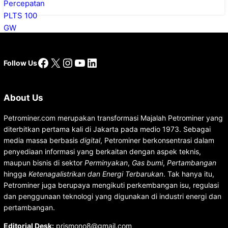
Facebook
X
Instagram
YouTube
LinkedIn
Follow Us
About Us
Petrominer.com merupakan transformasi Majalah Petrominer yang
diterbitkan pertama kali di Jakarta pada medio 1973. Sebagai
media massa berbasis
digital
, Petrominer berkonsentrasi dalam
penyediaan informasi yang berkaitan dengan aspek teknis,
maupun bisnis di sektor
Perminyakan
,
Gas bumi
,
Pertambangan
hingga
Ketenagalistrikan dan Energi Terbarukan
. Tak hanya itu,
Petrominer juga berupaya mengikuti perkembangan isu, regulasi
dan penggunaan teknologi yang digunakan di industri energi dan
pertambangan.
Editorial Desk
:
prismono8@gmail.com