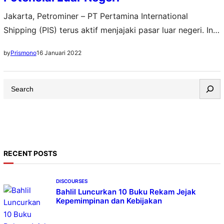
Jakarta, Petrominer – PT Pertamina International
Shipping (PIS) terus aktif menjajaki pasar luar negeri. Ini
dilakukan untuk mengembangkan bisnis dan
16 Januari 2022
by
Prismono
mewujudkan visi menjadi Asian Leading Integrated
Marine Logistics Company. Saat ini, PIS juga berencana
S
untuk mengimplementasikan strategi pengembangan
e
usaha anorganik secara selektif dan prudent. Beberapa
a
tujuan dari pengembangan usaha secara anorganik ini
r
antara lain untuk…
c
h
RECENT POSTS
DISCOURSES
Bahlil Luncurkan 10 Buku Rekam Jejak
Kepemimpinan dan Kebijakan