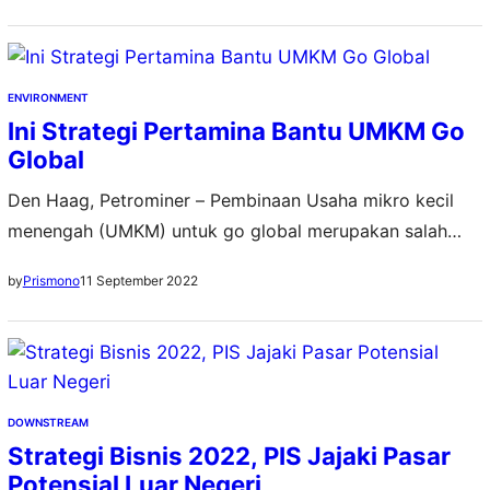
PLN, Darmawan Prasodjo, menjelaskan keberhasilan ini
berkat akselerasi delapan program prioritas Tanggung
Jawab Sosial dan Lingkungan (TJSL) PLN dalam
ENVIRONMENT
mendorong ekonomi masyarakat Indonesia lebih baik.…
Ini Strategi Pertamina Bantu UMKM Go
Global
Den Haag, Petrominer – Pembinaan Usaha mikro kecil
menengah (UMKM) untuk go global merupakan salah
satu program pembinaan tertinggi agar UMKM naik
11 September 2022
by
Prismono
kelas. Ini menjadi salah satu prioritas kegiatan Tanggung
Jawab Sosial Lingkungan (TJSL) dari Kementerian
BUMN. Salah satunya, Pertamina yang kini ada 455
UMKM binaannya telah go global. Deputi SDM, Teknologi
dan Informasi Kementerian…
DOWNSTREAM
Strategi Bisnis 2022, PIS Jajaki Pasar
Potensial Luar Negeri