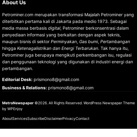
About Us
Petrominer.com merupakan transformasi Majalah Petrominer yang
diterbitkan pertama kali di Jakarta pada medio 1973. Sebagai
media massa berbasis
digital
, Petrominer berkonsentrasi dalam
penyediaan informasi yang berkaitan dengan aspek teknis,
maupun bisnis di sektor
Perminyakan
,
Gas bumi
,
Pertambangan
hingga
Ketenagalistrikan dan Energi Terbarukan
. Tak hanya itu,
Petrominer juga berupaya mengikuti perkembangan isu, regulasi
dan penggunaan teknologi yang digunakan di industri energi dan
pertambangan.
Editorial Desk
:
prismono8@gmail.com
Business & Relations
:
prismono8@gmail.com
MetroNewspaper
©2026. All Rights Reserved.
WordPress Newspaper Theme
by
WPEnjoy
About
Services
Subscribe
Disclaimer
Privacy
Contact