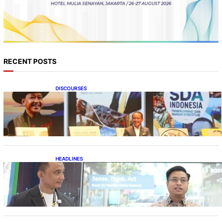
RECENT POSTS
DISCOURSES
Bahlil Luncurkan 10 Buku Rekam Jejak
Kepemimpinan dan Kebijakan
HEADLINES
Teknologi Keselamatan, Penentu Baru
Persaingan Industri Otomotif