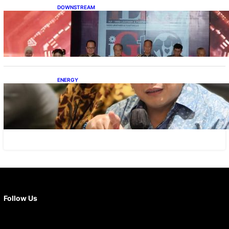
DOWNSTREAM
Terbuka, Peluang Usaha bagi IKM Alas Kaki
Lokal
ENERGY
IESR: Kepemimpinan Terpadu jadi Kunci
Percepatan PLTS 100 GW
Facebook
X
Instagram
YouTube
LinkedIn
Follow Us