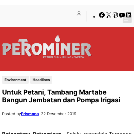
Lewati
Skip
Facebook
X
Insta
You
ke
to
konten
content
Environment
Headlines
Untuk Petani, Tambang Martabe
Bangun Jembatan dan Pompa Irigasi
Posted by
Prismono
–
22 Desember 2019