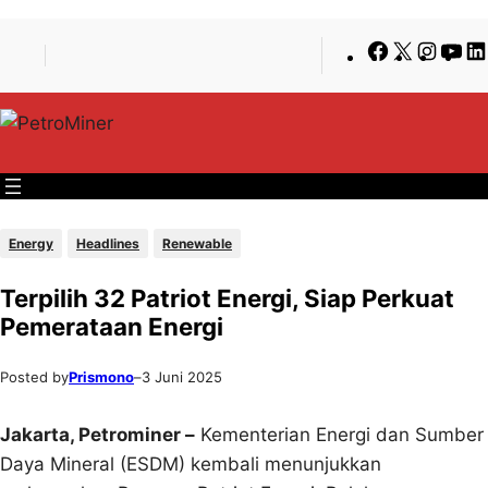
Lewati
Skip
Facebook
X
Insta
Yo
ke
to
konten
content
Energy
Headlines
Renewable
Terpilih 32 Patriot Energi, Siap Perkuat
Pemerataan Energi
Posted by
Prismono
–
3 Juni 2025
Jakarta, Petrominer –
Kementerian Energi dan Sumber
Daya Mineral (ESDM) kembali menunjukkan