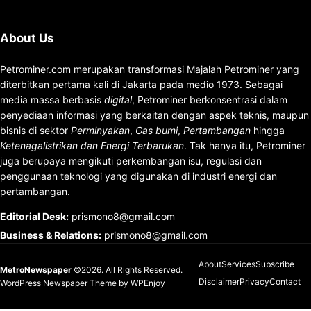
About Us
Petrominer.com merupakan transformasi Majalah Petrominer yang
diterbitkan pertama kali di Jakarta pada medio 1973. Sebagai
media massa berbasis
digital
, Petrominer berkonsentrasi dalam
penyediaan informasi yang berkaitan dengan aspek teknis, maupun
bisnis di sektor
Perminyakan
,
Gas bumi
,
Pertambangan
hingga
Ketenagalistrikan dan Energi Terbarukan
. Tak hanya itu, Petrominer
juga berupaya mengikuti perkembangan isu, regulasi dan
penggunaan teknologi yang digunakan di industri energi dan
pertambangan.
Editorial Desk
:
prismono8@gmail.com
Business & Relations
:
prismono8@gmail.com
About
Services
Subscribe
MetroNewspaper
©2026. All Rights Reserved.
Disclaimer
Privacy
Contact
WordPress Newspaper Theme
by
WPEnjoy