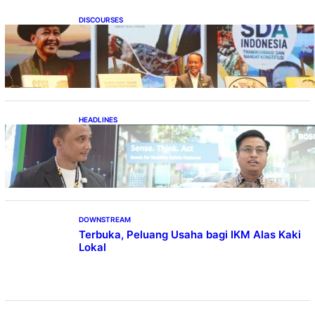
DISCOURSES
Bahlil Luncurkan 10 Buku Rekam Jejak
Kepemimpinan dan Kebijakan
HEADLINES
Teknologi Keselamatan, Penentu Baru
Persaingan Industri Otomotif
DOWNSTREAM
Terbuka, Peluang Usaha bagi IKM Alas Kaki
Lokal