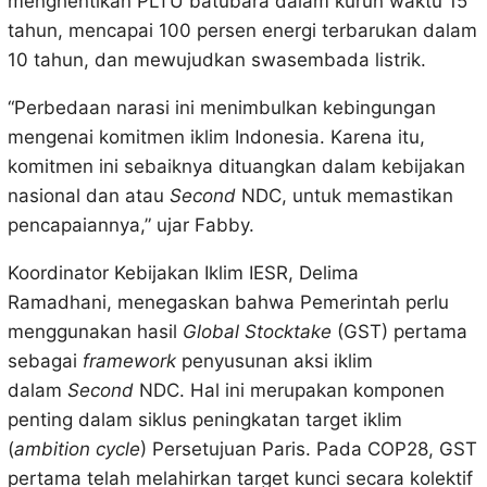
menghentikan PLTU batubara dalam kurun waktu 15
tahun, mencapai 100 persen energi terbarukan dalam
10 tahun, dan mewujudkan swasembada listrik.
“Perbedaan narasi ini menimbulkan kebingungan
mengenai komitmen iklim Indonesia. Karena itu,
komitmen ini sebaiknya dituangkan dalam kebijakan
nasional dan atau
Second
NDC, untuk memastikan
pencapaiannya,” ujar Fabby.
Koordinator Kebijakan Iklim IESR, Delima
Ramadhani, menegaskan bahwa Pemerintah perlu
menggunakan hasil
Global Stocktake
(GST) pertama
sebagai
framework
penyusunan aksi iklim
dalam
Second
NDC. Hal ini merupakan komponen
penting dalam siklus peningkatan target iklim
(
ambition cycle
) Persetujuan Paris. Pada COP28, GST
pertama telah melahirkan target kunci secara kolektif