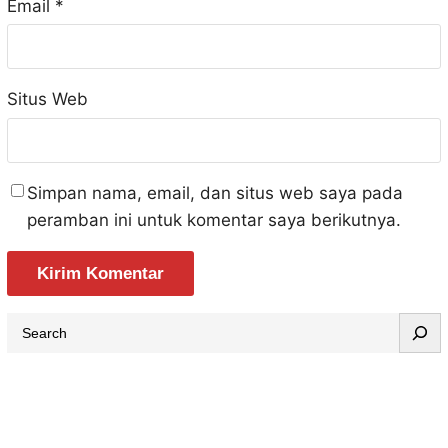
Email
*
Situs Web
Simpan nama, email, dan situs web saya pada
peramban ini untuk komentar saya berikutnya.
S
e
a
r
c