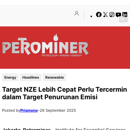
Lewati
Skip
Facebook
X
Insta
You
ke
to
konten
content
Energy
Headlines
Renewable
Target NZE Lebih Cepat Perlu Tercermin
dalam Target Penurunan Emisi
Posted by
Prismono
–
26 September 2025