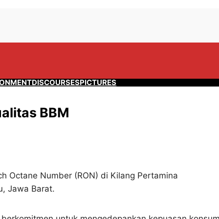
RONMENT
DISCOURSES
PICTURES
ualitas BBM
ch Octane Number (RON) di Kilang Pertamina
u, Jawa Barat.
) berkomitmen untuk mengedepankan kepuasan konsu