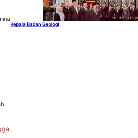
UPSTREAM
Lana Saria
Dilantik
Sebagai
mina
Kepala Badan Geologi
ah
gga