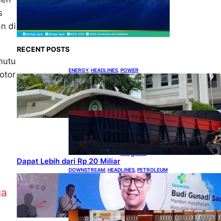
s
n di
RECENT POSTS
mutu
ENERGY
, 
HEADLINES
, 
POWER
otor
Koalisi Bersihkan Indonesia
Ajukan Banding atas
Putusan Gugatan RUPTL
COAL
, 
HEADLINES
, 
MINING
Lelang
Batubara
Sitaan,
Negara
Dapat Lebih dari Rp 20 Miliar
DOWNSTREAM
, 
HEADLINES
, 
PETROLEUM
Digitalisasi Alat-Alat
Kesehatan Dukung
ga
Pertumbuhan Industri Alkes
HEADLINES
, 
PETROLEUM
, 