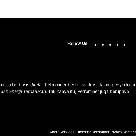
Facebook
X
Instag
You
Follow Us
 massa berbasis
digital
, Petrominer berkonsentrasi dalam penyediaan
n dan Energi Terbarukan
. Tak hanya itu, Petrominer juga berupaya
About
Services
Subscribe
Disclaimer
Privacy
Contact