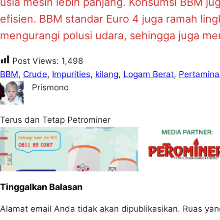
usia mesin lebih panjang. Konsumsi BBM ju
efisien. BBM standar Euro 4 juga ramah lin
mengurangi polusi udara, sehingga juga m
Post Views:
1,498
BBM
, 
Crude
, 
Impurities
, 
kilang
, 
Logam Berat
, 
Pertamina
Prismono
Terus dan Tetap Petrominer
Tinggalkan Balasan
Alamat email Anda tidak akan dipublikasikan.
Ruas yan