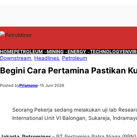
Lewati
Skip
ke
to
konten
content
HOME
PETROLEUM
MINING
ENERGY
TECHNOLOGY
ENVI
Downstream
, 
Headlines
, 
Petroleum
Begini Cara Pertamina Pastikan K
Posted by
Prismono
–
15 Juni 2026
Seorang Pekerja sedang melakukan uji lab Resear
International Unit VI Balongan, Sukareja, Indramay
Jakarta, Petrominer –
PT Pertamina Patra Niaga (PPN