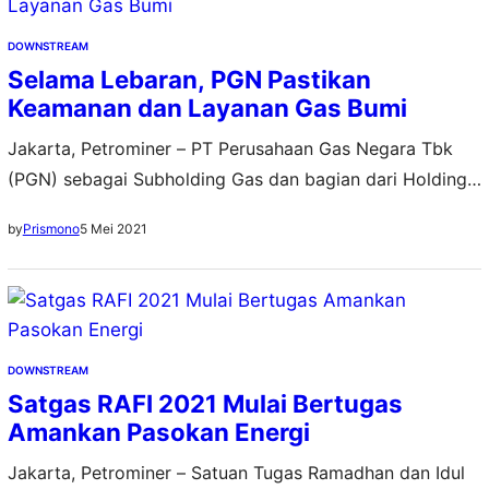
Investor Relations Pertamina, Fajriyah Usman, Satgas
Ramadhan dan Idul Fitri (RAFI) Pertamina…
DOWNSTREAM
Selama Lebaran, PGN Pastikan
Keamanan dan Layanan Gas Bumi
Jakarta, Petrominer – PT Perusahaan Gas Negara Tbk
(PGN) sebagai Subholding Gas dan bagian dari Holding
Migas PT Pertamina (Persero) turut berkontribusi secara
5 Mei 2021
by
Prismono
aktif dalam mendukung Satuan Tugas Ramadhan dan Idul
Fitri (Satgas RAFI) 2021 PT Pertamina (Persero). Direktur
Utama PGN, M. Haryo Yunianto, di tengah situasi
pandemi dan kebijakan tidak mudik dari Pemerintah
dalam…
DOWNSTREAM
Satgas RAFI 2021 Mulai Bertugas
Amankan Pasokan Energi
Jakarta, Petrominer – Satuan Tugas Ramadhan dan Idul