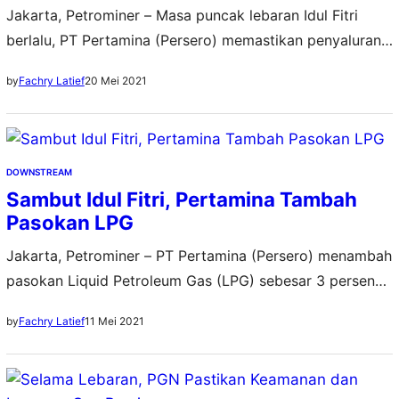
Jakarta, Petrominer – Masa puncak lebaran Idul Fitri
berlalu, PT Pertamina (Persero) memastikan penyaluran
BBM dan Gas berjalan aman dan lancar di seluruh
20 Mei 2021
by
Fachry Latief
wilayah Indonesia. Konsumsi gasoline dan gas mengalami
kenaikan, sementara konsumsi gasoil alami penurunan.
Per 16 Mei 2021, berdasarkan data Satgas RAFI
(Ramadhan Idul Fitri) 2021, realisasi penyaluran gasoline
DOWNSTREAM
(bensin) sebesar 91,1 ribu…
Sambut Idul Fitri, Pertamina Tambah
Pasokan LPG
Jakarta, Petrominer – PT Pertamina (Persero) menambah
pasokan Liquid Petroleum Gas (LPG) sebesar 3 persen
untuk menyambut perayaan Hari Raya Idul Fitri.
11 Mei 2021
by
Fachry Latief
Penyaluran harian yang biasanya rata-rata sebesar
26.911 Metrik Ton (MT), ditambah menjadi 27.696 MT. Pjs
Senior Vice President Corporate Communications &