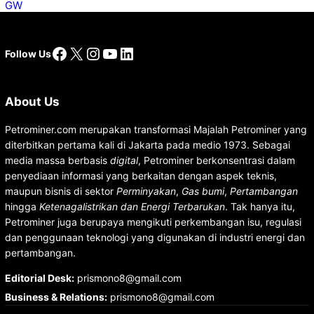
Facebook
X
Instagram
YouTube
LinkedIn
Follow Us
About Us
Petrominer.com merupakan transformasi Majalah Petrominer yang
diterbitkan pertama kali di Jakarta pada medio 1973. Sebagai
media massa berbasis
digital
, Petrominer berkonsentrasi dalam
penyediaan informasi yang berkaitan dengan aspek teknis,
maupun bisnis di sektor
Perminyakan
,
Gas bumi
,
Pertambangan
hingga
Ketenagalistrikan dan Energi Terbarukan
. Tak hanya itu,
Petrominer juga berupaya mengikuti perkembangan isu, regulasi
dan penggunaan teknologi yang digunakan di industri energi dan
pertambangan.
Editorial Desk
:
prismono8@gmail.com
Business & Relations
:
prismono8@gmail.com