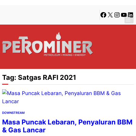
Lewati
Skip
Facebook
X
Instagra
YouTu
Lin
ke
to
konten
content
Tag:
Satgas RAFI 2021
DOWNSTREAM
Masa Puncak Lebaran, Penyaluran BBM
& Gas Lancar