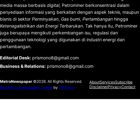
media massa berbasis
digital
, Petrominer berkonsentrasi dalam
penyediaan informasi yang berkaitan dengan aspek teknis, maupun
bisnis di sektor
Perminyakan
,
Gas bumi
,
Pertambangan
hingga
Ketenagalistrikan dan Energi Terbarukan
. Tak hanya itu, Petrominer
juga berupaya mengikuti perkembangan isu, regulasi dan
penggunaan teknologi yang digunakan di industri energi dan
pertambangan.
Editorial Desk
:
prismono8@gmail.com
Business & Relations
:
prismono8@gmail.com
MetroNewspaper
©2026. All Rights Reserved.
About
Services
Subscribe
Disclaimer
Privacy
Contact
WordPress Newspaper Theme
by
WPEnjoy