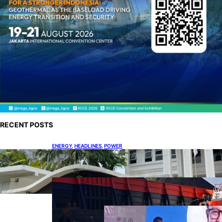
RECENT POSTS
ENERGY
, 
HEADLINES
, 
POWER
Koalisi Bersihkan Indonesia Ajukan Banding
atas Putusan Gugatan RUPTL
COAL
, 
HEADLINES
, 
MINING
Lelang Batubara Sitaan, Negara
Dapat Lebih dari Rp 20 Miliar
DOWNSTREAM
, 
HEADLINES
, 
PETROLEUM
Digitalisasi Alat-