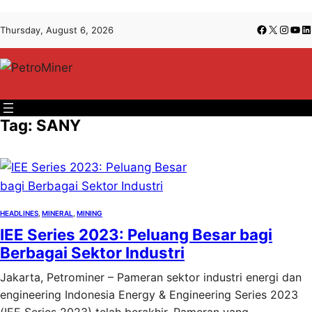
Lewati
Skip
Facebook
X
Insta
You
Li
Thursday, August 6, 2026
ke
to
konten
content
Tag:
SANY
HEADLINES
, 
MINERAL
, 
MINING
IEE Series 2023: Peluang Besar bagi
Berbagai Sektor Industri
Jakarta, Petrominer – Pameran sektor industri energi dan
engineering Indonesia Energy & Engineering Series 2023