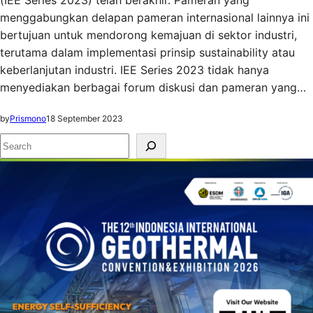
(IEE Series 2023) telah berakhir. Pameran yang
menggabungkan delapan pameran internasional lainnya ini
bertujuan untuk mendorong kemajuan di sektor industri,
terutama dalam implementasi prinsip sustainability atau
keberlanjutan industri. IEE Series 2023 tidak hanya
menyediakan berbagai forum diskusi dan pameran yang…
by
Prismono
18 September 2023
S
e
a
r
c
h