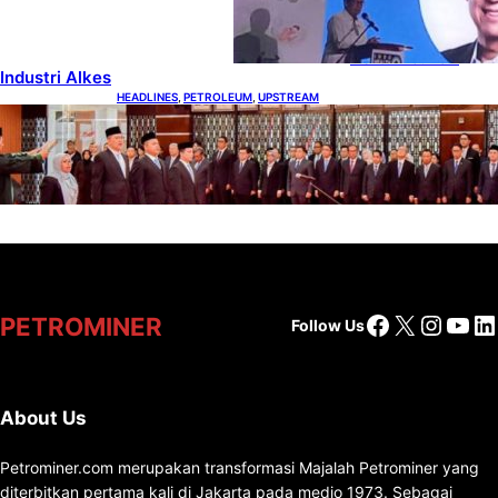
Alat Kesehatan
Dukung
Pertumbuhan
Industri Alkes
HEADLINES
, 
PETROLEUM
, 
UPSTREAM
Lana Saria Dilantik Sebagai Kepala Badan
Geologi
Facebook
X
Insta
You
Li
PETROMINER
Follow Us
About Us
Petrominer.com merupakan transformasi Majalah Petrominer yang
diterbitkan pertama kali di Jakarta pada medio 1973. Sebagai