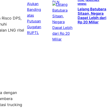
MINING
Lelang Batubara
Sitaan, Negara
Dapat Lebih dari
n Risco DPS,
Rp 20 Miliar
nuhi
alan LNG ritel
ra dengan
Sambera
asi trucking