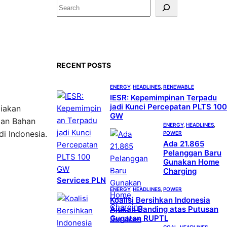
S
e
a
r
c
RECENT POSTS
h
ENERGY
, 
HEADLINES
, 
RENEWABLE
IESR: Kepemimpinan Terpadu
jadi Kunci Percepatan PLTS 100
diakan
GW
ian Bahan
ENERGY
, 
HEADLINES
, 
i Indonesia.
POWER
Ada 21.865
Pelanggan Baru
Gunakan Home
Charging
Services PLN
ENERGY
, 
HEADLINES
, 
POWER
Koalisi Bersihkan Indonesia
Ajukan Banding atas Putusan
Gugatan RUPTL
COAL
, 
HEADLINES
, 