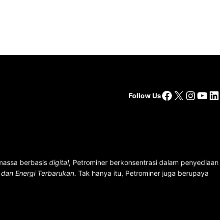
Facebook
X
Insta
You
Li
Follow Us
 massa berbasis
digital
, Petrominer berkonsentrasi dalam penyediaan
n dan Energi Terbarukan
. Tak hanya itu, Petrominer juga berupaya