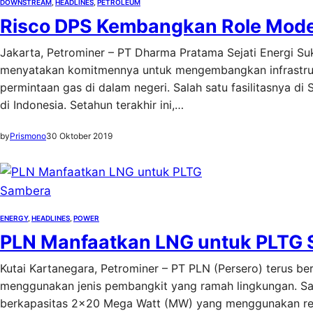
DOWNSTREAM
, 
HEADLINES
, 
PETROLEUM
Risco DPS Kembangkan Role Mode
Jakarta, Petrominer – PT Dharma Pratama Sejati Energi Su
menyatakan komitmennya untuk mengembangkan infrastru
permintaan gas di dalam negeri. Salah satu fasilitasnya di
di Indonesia. Setahun terakhir ini,…
by
Prismono
30 Oktober 2019
ENERGY
, 
HEADLINES
, 
POWER
PLN Manfaatkan LNG untuk PLTG
Kutai Kartanegara, Petrominer – PT PLN (Persero) terus b
menggunakan jenis pembangkit yang ramah lingkungan. Sal
berkapasitas 2×20 Mega Watt (MW) yang menggunakan rega