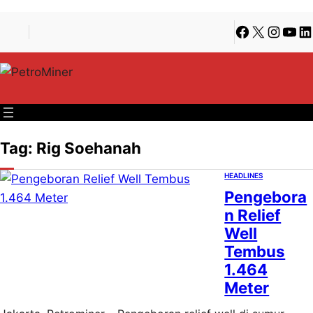
Lewati
Skip
Facebook
X
Instagra
YouT
Li
ke
to
konten
content
Tag:
Rig Soehanah
HEADLINES
Pengebora
n Relief
Well
Tembus
1.464
Meter