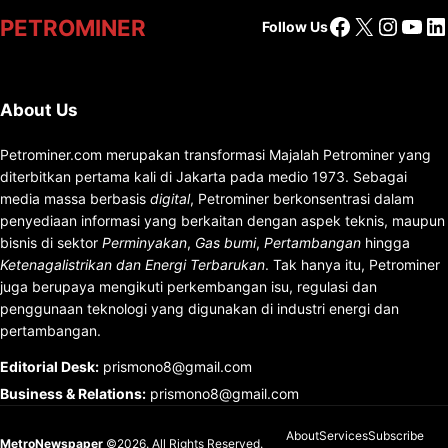
Facebook
X
Insta
You
Li
PETROMINER
Follow Us
About Us
Petrominer.com merupakan transformasi Majalah Petrominer yang
diterbitkan pertama kali di Jakarta pada medio 1973. Sebagai
media massa berbasis
digital
, Petrominer berkonsentrasi dalam
penyediaan informasi yang berkaitan dengan aspek teknis, maupun
bisnis di sektor
Perminyakan
,
Gas bumi
,
Pertambangan
hingga
Ketenagalistrikan dan Energi Terbarukan
. Tak hanya itu, Petrominer
juga berupaya mengikuti perkembangan isu, regulasi dan
penggunaan teknologi yang digunakan di industri energi dan
pertambangan.
Editorial Desk
:
prismono8@gmail.com
Business & Relations
:
prismono8@gmail.com
About
Services
Subscribe
MetroNewspaper
©2026. All Rights Reserved.