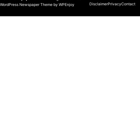
Disclaimer
Privacy
Contact
WordPress Newspaper Theme
by
WPEnjoy