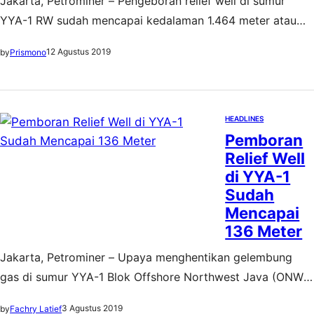
Jakarta, Petrominer – Pengeboran relief well di sumur
YYA-1 RW sudah mencapai kedalaman 1.464 meter atau
lebih dari 4.000 feet. Pengeboran ini untuk menghentikan
12 Agustus 2019
by
Prismono
gelembung gas yang terjadi di sekitar sumur YYA-1,
dengan cara menginjeksikan lumpur berat agar sumur
YYA-1 bisa ditutup permanen. “Hingga Minggu sore, sudah
mencapai kedalaman 1.464 meter dari target 2.765 meter.
HEADLINES
Pemboran
…
Relief Well
di YYA-1
Sudah
Mencapai
136 Meter
Jakarta, Petrominer – Upaya menghentikan gelembung
gas di sumur YYA-1 Blok Offshore Northwest Java (ONWJ)
melalui pengeboran relief well sudah dimulai dua hari lalu.
3 Agustus 2019
by
Fachry Latief