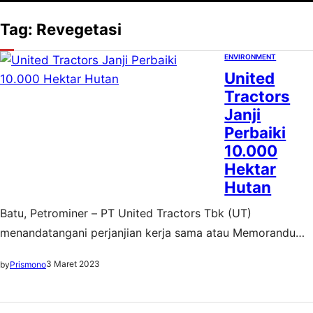
Tag:
Revegetasi
ENVIRONMENT
United
Tractors
Janji
Perbaiki
10.000
Hektar
Hutan
Batu, Petrominer – PT United Tractors Tbk (UT)
menandatangani perjanjian kerja sama atau Memorandum
of Understanding (MoU) baru dengan Perum Perhutani.
3 Maret 2023
by
Prismono
Kolaborasi baru ini untuk melanjutkan komitmen UT dalam
memperbaiki kawasan konservasi hutan usai melakukan
revegetasi area seluas 567 Ha di kawasan konservasi