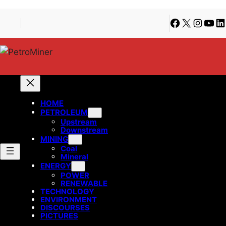
Lewati
Skip
Facebook
X
Instagra
YouT
Li
ke
to
konten
content
HOME
PETROLEUM
Upstream
Downstream
MINING
Coal
Mineral
ENERGY
POWER
RENEWABLE
TECHNOLOGY
ENVIRONMENT
DISCOURSES
PICTURES