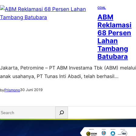
lereng Gunung Arjuno, Jawa Timur. “MoU ini nantinya akan
COAL
ABM
mengatur perluasan kerjasama…
Reklamasi
68 Persen
Lahan
Tambang
Batubara
Jakarta, Petromine – PT ABM Investama Tbk (ABM) melalui
anak usahanya, PT Tunas Inti Abadi, telah berhasil
memenuhi komitmen untuk menjaga keseimbangan
30 Juni 2019
by
Prismono
lingkungan dengan melakukan reklamasi di lahan tambang
di kawasan Kabupaten Tanah Bumbu, Kalimantan Selatan.
S
Hingga saat ini, lahan yang telah direklamasi di kawasan
e
tersebut seluas 704,07 hektare atau 68,4 persen dari luas
a
lahan…
r