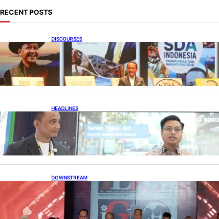
RECENT POSTS
DISCOURSES
Bahlil Luncurkan 10 Buku Rekam Jejak
Kepemimpinan dan Kebijakan
HEADLINES
Teknologi Keselamatan, Penentu Baru
Persaingan Industri Otomotif
DOWNSTREAM
Terbuka, Peluang Usaha bagi IKM Alas Kaki
Lokal