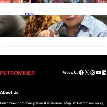
ENERGY
IESR: Kepemimpinan Terpadu jadi Kunci
Percepatan PLTS 100 GW
Facebook
X
Insta
You
Li
PETROMINER
Follow Us
About Us
Petrominer.com merupakan transformasi Majalah Petrominer yang