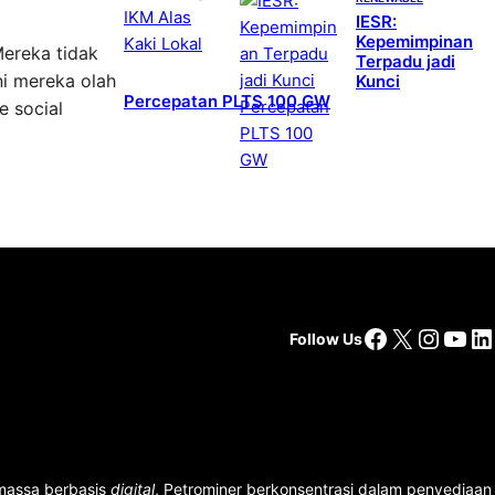
IESR:
Kepemimpinan
Mereka tidak
Terpadu jadi
ni mereka olah
Kunci
Percepatan PLTS 100 GW
e social
Facebook
X
Insta
You
Li
Follow Us
 massa berbasis
digital
, Petrominer berkonsentrasi dalam penyediaan