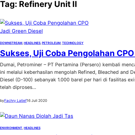
Tag:
Refinery Unit II
DOWNSTREAM
, 
HEADLINES
, 
PETROLEUM
, 
TECHNOLOGY
Sukses, Uji Coba Pengolahan CPO 
Dumai, Petrominer – PT Pertamina (Persero) kembali menca
ini melalui keberhasilan mengolah Refined, Bleached and
Diesel (D-100) sebanyak 1.000 barel per hari di fasilitas 
telah diproses…
by
Fachry Latief
16 Juli 2020
ENVIRONMENT
, 
HEADLINES