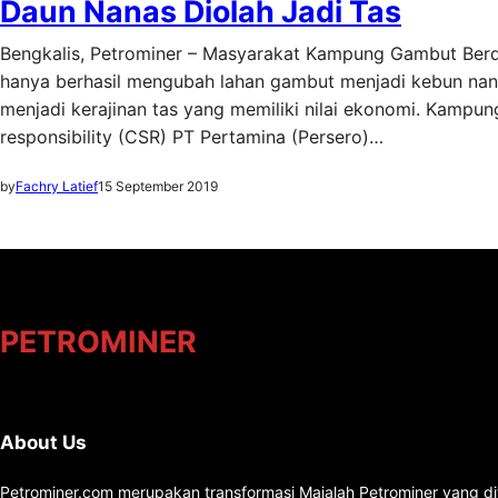
Daun Nanas Diolah Jadi Tas
Bengkalis, Petrominer – Masyarakat Kampung Gambut Berdik
hanya berhasil mengubah lahan gambut menjadi kebun nana
menjadi kerajinan tas yang memiliki nilai ekonomi. Kamp
responsibility (CSR) PT Pertamina (Persero)…
by
Fachry Latief
15 September 2019
PETROMINER
About Us
Petrominer.com merupakan transformasi Majalah Petrominer yang di