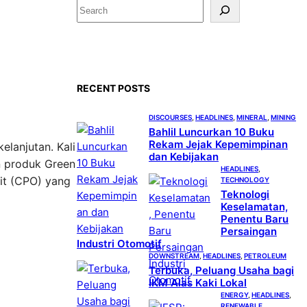
S
e
a
r
c
RECENT POSTS
h
DISCOURSES
, 
HEADLINES
, 
MINERAL
, 
MINING
Bahlil Luncurkan 10 Buku
Rekam Jejak Kepemimpinan
lanjutan. Kali
dan Kebijakan
n produk Green
HEADLINES
, 
wit (CPO) yang
TECHNOLOGY
Teknologi
Keselamatan,
Penentu Baru
Persaingan
Industri Otomotif
DOWNSTREAM
, 
HEADLINES
, 
PETROLEUM
Terbuka, Peluang Usaha bagi
IKM Alas Kaki Lokal
ENERGY
, 
HEADLINES
, 
RENEWABLE