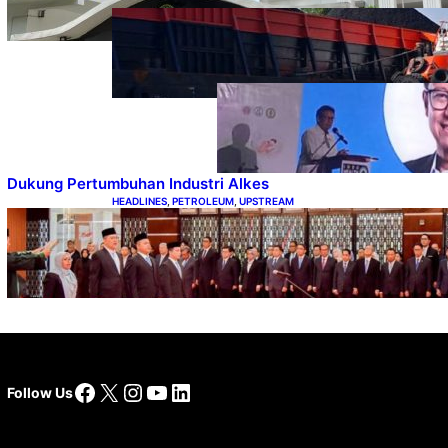
COAL
, 
HEADLINES
, 
MINING
Lelang Batubara Sitaan,
Negara Dapat Lebih dari Rp 20
Miliar
DOWNSTREAM
, 
HEADLINES
, 
PETROLEUM
Digitalisasi
Alat-Alat
Kesehatan
Dukung Pertumbuhan Industri Alkes
HEADLINES
, 
PETROLEUM
, 
UPSTREAM
Lana Saria Dilantik Sebagai Kepala Badan
Geologi
Facebook
X
Instagram
YouTube
LinkedIn
Follow Us