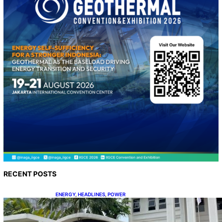
RECENT POSTS
ENERGY
, 
HEADLINES
, 
POWER
Koalisi Bersihkan Indonesia Ajukan Banding
atas Putusan Gugatan RUPTL