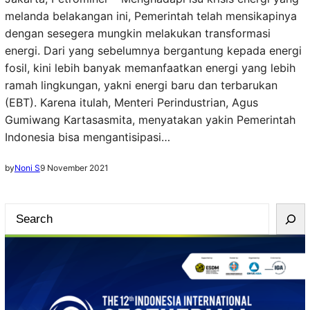
melanda belakangan ini, Pemerintah telah mensikapinya
dengan sesegera mungkin melakukan transformasi
energi. Dari yang sebelumnya bergantung kepada energi
fosil, kini lebih banyak memanfaatkan energi yang lebih
ramah lingkungan, yakni energi baru dan terbarukan
(EBT). Karena itulah, Menteri Perindustrian, Agus
Gumiwang Kartasasmita, menyatakan yakin Pemerintah
Indonesia bisa mengantisipasi…
by
Noni S
9 November 2021
S
e
a
r
c
h