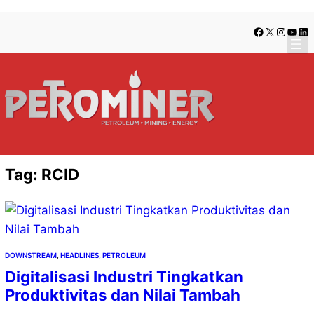
Lewati
Skip
Facebook
X
Instag
YouT
Lin
ke
to
konten
content
Tag:
RCID
DOWNSTREAM
, 
HEADLINES
, 
PETROLEUM
Digitalisasi Industri Tingkatkan
Produktivitas dan Nilai Tambah