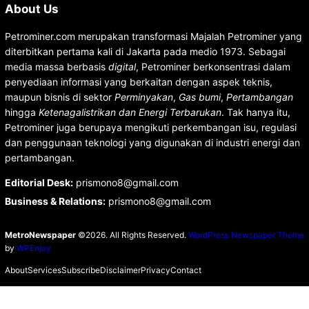
About Us
Petrominer.com merupakan transformasi Majalah Petrominer yang
diterbitkan pertama kali di Jakarta pada medio 1973. Sebagai
media massa berbasis
digital
, Petrominer berkonsentrasi dalam
penyediaan informasi yang berkaitan dengan aspek teknis,
maupun bisnis di sektor
Perminyakan
,
Gas bumi
,
Pertambangan
hingga
Ketenagalistrikan dan Energi Terbarukan
. Tak hanya itu,
Petrominer juga berupaya mengikuti perkembangan isu, regulasi
dan penggunaan teknologi yang digunakan di industri energi dan
pertambangan.
Editorial Desk
:
prismono8@gmail.com
Business & Relations
:
prismono8@gmail.com
MetroNewspaper
©2026. All Rights Reserved.
WordPress Newspaper Theme
by
WPEnjoy
About
Services
Subscribe
Disclaimer
Privacy
Contact