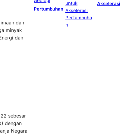
Akselerasi
Pertumbuhan
rimaan dan
rga minyak
Energi dan
022 sebesar
PD) dengan
lanja Negara