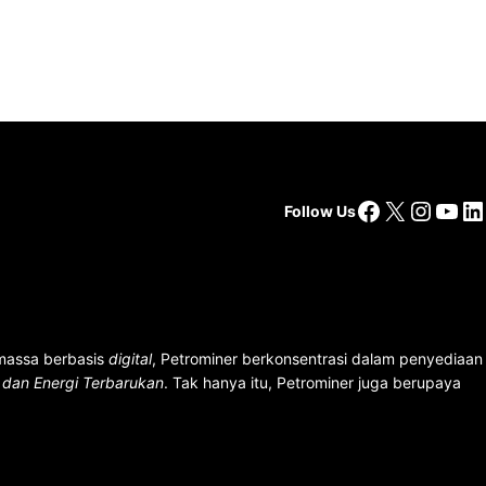
Facebook
X
Insta
You
Li
Follow Us
 massa berbasis
digital
, Petrominer berkonsentrasi dalam penyediaan
n dan Energi Terbarukan
. Tak hanya itu, Petrominer juga berupaya