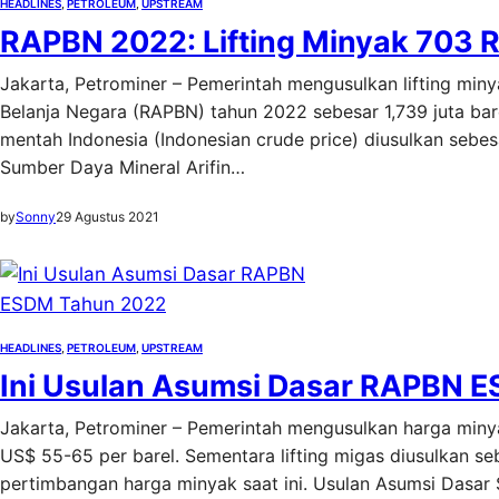
HEADLINES
, 
PETROLEUM
, 
UPSTREAM
RAPBN 2022: Lifting Minyak 703 Ri
Jakarta, Petrominer – Pemerintah mengusulkan lifting mi
Belanja Negara (RAPBN) tahun 2022 sebesar 1,739 juta ba
mentah Indonesia (Indonesian crude price) diusulkan sebes
Sumber Daya Mineral Arifin…
by
Sonny
29 Agustus 2021
HEADLINES
, 
PETROLEUM
, 
UPSTREAM
Ini Usulan Asumsi Dasar RAPBN 
Jakarta, Petrominer – Pemerintah mengusulkan harga miny
US$ 55-65 per barel. Sementara lifting migas diusulkan se
pertimbangan harga minyak saat ini. Usulan Asumsi Dasa