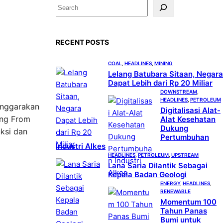
S
e
a
RECENT POSTS
r
c
COAL
, 
HEADLINES
, 
MINING
h
Lelang Batubara Sitaan, Negara
Dapat Lebih dari Rp 20 Miliar
DOWNSTREAM
, 
HEADLINES
, 
PETROLEUM
enggarakan
Digitalisasi Alat-
ing From
Alat Kesehatan
Dukung
ksi dan
Pertumbuhan
Industri Alkes
HEADLINES
, 
PETROLEUM
, 
UPSTREAM
Lana Saria Dilantik Sebagai
Kepala Badan Geologi
ENERGY
, 
HEADLINES
, 
RENEWABLE
Momentum 100
Tahun Panas
Bumi untuk