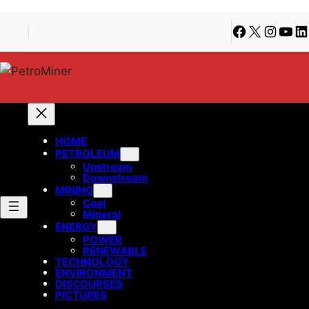
Lewati
Skip
Facebook
X
Instagra
YouT
Li
ke
to
konten
content
HOME
PETROLEUM
Upstream
Downstream
MINING
Coal
Mineral
ENERGY
POWER
RENEWABLE
TECHNOLOGY
ENVIRONMENT
DISCOURSES
PICTURES