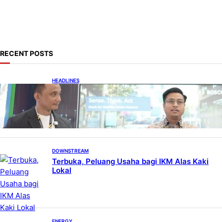
a
Kecamatan Gempol, menerima dosis pertama vaksin
r
Covid-19, Rabu…
c
h
RECENT POSTS
HEADLINES
Teknologi Keselamatan, Penentu Baru
Persaingan Industri Otomotif
DOWNSTREAM
Terbuka, Peluang Usaha bagi IKM Alas Kaki
Lokal
ENERGY