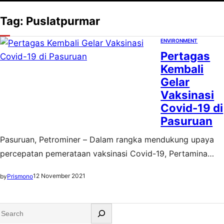
Tag:
Puslatpurmar
ENVIRONMENT
Pertagas
Kembali
Gelar
Vaksinasi
Covid-19 di
Pasuruan
Pasuruan, Petrominer – Dalam rangka mendukung upaya
percepatan pemerataan vaksinasi Covid-19, Pertamina
Gas Operation East Java Area (Pertagas OEJA) selaku
12 November 2021
by
Prismono
afiliasi subholding gas Pertamina kembali
menyelenggarakan kegiatan vaksinasi bagi masyarakat.
S
Kegiatan kali ini digelar di dua lokasi Kecamatan Gempol,
e
Pasuruan, Jawa Timur. Sebanyak 257 warga Desa Winong,