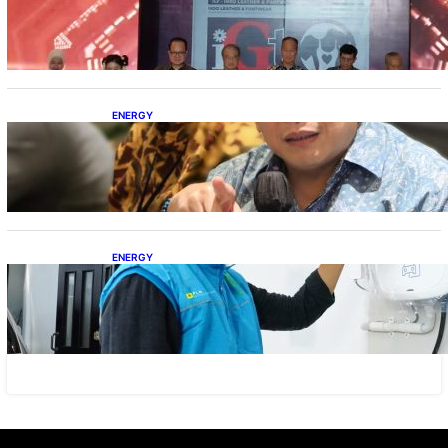
Lokal
ENERGY
IESR: Kepemimpinan Terpadu jadi Kunci
Percepatan PLTS 100 GW
ENERGY
Ada 21.865 Pelanggan Baru Gunakan Home
Charging Services PLN