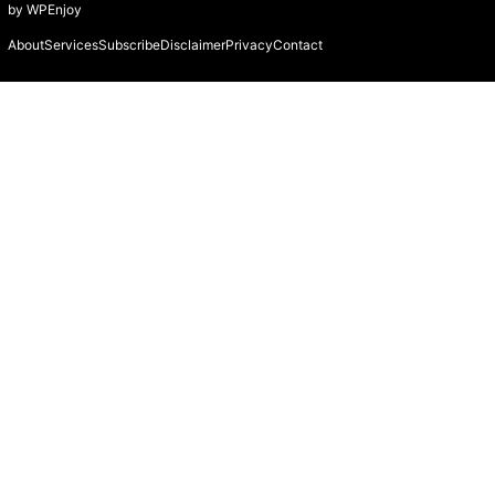
by
WPEnjoy
About
Services
Subscribe
Disclaimer
Privacy
Contact