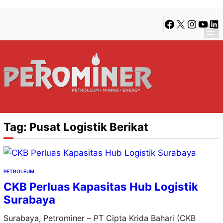
Lewati
Skip
Facebook
X
Instagra
YouTu
Lin
ke
to
konten
content
Tag:
Pusat Logistik Berikat
PETROLEUM
CKB Perluas Kapasitas Hub Logistik
Surabaya
Surabaya, Petrominer – PT Cipta Krida Bahari (CKB