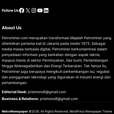
Facebook
X
Instagram
YouTube
LinkedIn
Follow Us
About Us
Petrominer.com merupakan transformasi Majalah Petrominer yang
diterbitkan pertama kali di Jakarta pada medio 1973. Sebagai
media massa berbasis
digital
, Petrominer berkonsentrasi dalam
penyediaan informasi yang berkaitan dengan aspek teknis,
maupun bisnis di sektor
Perminyakan
,
Gas bumi
,
Pertambangan
hingga
Ketenagalistrikan dan Energi Terbarukan
. Tak hanya itu,
Petrominer juga berupaya mengikuti perkembangan isu, regulasi
dan penggunaan teknologi yang digunakan di industri energi dan
pertambangan.
Editorial Desk
:
prismono8@gmail.com
Business & Relations
:
prismono8@gmail.com
MetroNewspaper
©2026. All Rights Reserved.
WordPress Newspaper Theme