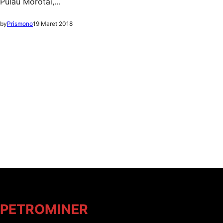
Pulau Morotai,…
by
Prismono
19 Maret 2018
PETROMINER