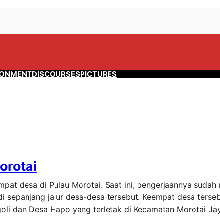
RONMENT
DISCOURSES
PICTURES
orotai
empat desa di Pulau Morotai. Saat ini, pengerjaannya suda
di sepanjang jalur desa-desa tersebut. Keempat desa terse
goli dan Desa Hapo yang terletak di Kecamatan Morotai Ja