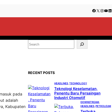
Facebook
X
Insta
You
Li
S
e
a
r
c
RECENT POSTS
h
HEADLINES
, 
TECHNOLOGY
Teknologi Keselamatan,
Penentu Baru Persaingan
h masuk pada
Industri Otomotif
but adalah
DOWNSTREAM
, 
ya, Kabupaten
HEADLINES
, 
PETROLEUM
Terbuka,