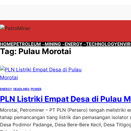
Lewati
Skip
ke
to
konten
content
HOME
PETROLEUM
MINING
ENERGY
TECHNOLOGY
ENVI
Tag:
Pulau Morotai
ENERGY
, 
HEADLINES
, 
POWER
PLN Listriki Empat Desa di Pulau M
Morotai, Petrominer – PT PLN (Persero) tengah melistriki 
tahap pemancangan tiang listrik dan pemasangan isolator 
Desa Podimor Padange, Desa Bere-Bere Kecil, Desa Titigo