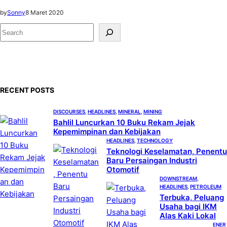
by
Sonny
8 Maret 2020
S
e
a
r
c
RECENT POSTS
h
DISCOURSES
, 
HEADLINES
, 
MINERAL
, 
MINING
Bahlil Luncurkan 10 Buku Rekam Jejak
Kepemimpinan dan Kebijakan
HEADLINES
, 
TECHNOLOGY
Teknologi Keselamatan, Penentu
Baru Persaingan Industri
Otomotif
DOWNSTREAM
, 
HEADLINES
, 
PETROLEUM
Terbuka, Peluang
Usaha bagi IKM
Alas Kaki Lokal
ENER