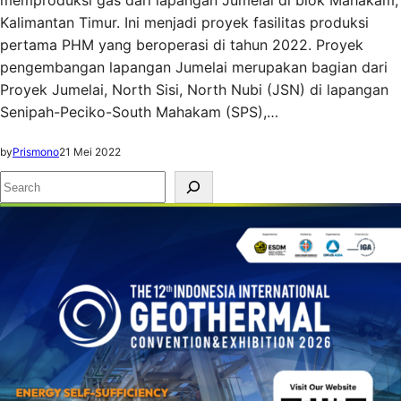
memproduksi gas dari lapangan Jumelai di blok Mahakam,
Kalimantan Timur. Ini menjadi proyek fasilitas produksi
pertama PHM yang beroperasi di tahun 2022. Proyek
pengembangan lapangan Jumelai merupakan bagian dari
Proyek Jumelai, North Sisi, North Nubi (JSN) di lapangan
Senipah-Peciko-South Mahakam (SPS),…
by
Prismono
21 Mei 2022
S
e
a
r
c
h