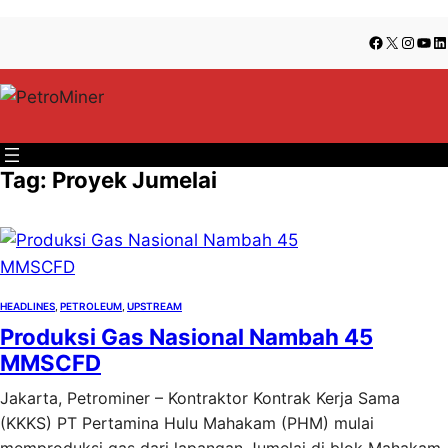
Lewati
Skip
Facebook
X
Insta
You
Li
ke
to
konten
content
Tag:
Proyek Jumelai
HEADLINES
, 
PETROLEUM
, 
UPSTREAM
Produksi Gas Nasional Nambah 45
MMSCFD
Jakarta, Petrominer – Kontraktor Kontrak Kerja Sama
(KKKS) PT Pertamina Hulu Mahakam (PHM) mulai