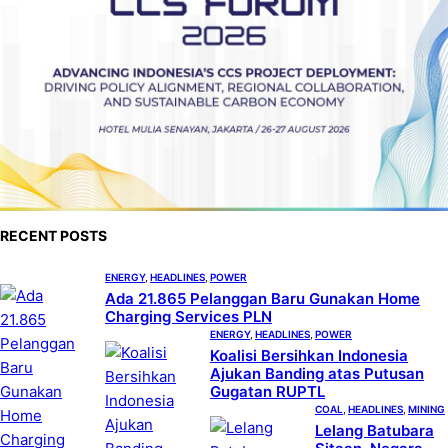
RECENT POSTS
ENERGY
, 
HEADLINES
, 
POWER
Ada 21.865 Pelanggan Baru Gunakan Home
Charging Services PLN
ENERGY
, 
HEADLINES
, 
POWER
Koalisi Bersihkan Indonesia
Ajukan Banding atas Putusan
Gugatan RUPTL
COAL
, 
HEADLINES
, 
MINING
Lelang Batubara