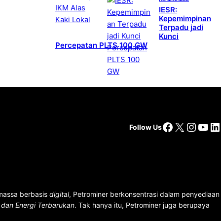
IESR:
Kepemimpinan
Terpadu jadi
Kunci
Percepatan PLTS 100 GW
Facebook
X
Insta
You
Li
Follow Us
 massa berbasis
digital
, Petrominer berkonsentrasi dalam penyediaan
n dan Energi Terbarukan
. Tak hanya itu, Petrominer juga berupaya