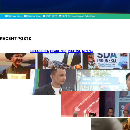
RECENT POSTS
DISCOURSES
, 
HEADLINES
, 
MINERAL
, 
MINING
Bahlil Luncurkan 10 Buku Rekam Jejak
Kepemimpinan dan Kebijakan
HEADLINES
, 
TECHNOLOGY
Teknologi Keselamatan, Penentu
Baru Persaingan Industri
Otomotif
DOWNSTREAM
, 
HEADLINES
, 
PETROLEUM
Terbuka, Peluang
Usaha bagi IKM
Alas Kaki Lokal
ENER
GY
, 
HEAD
LINES