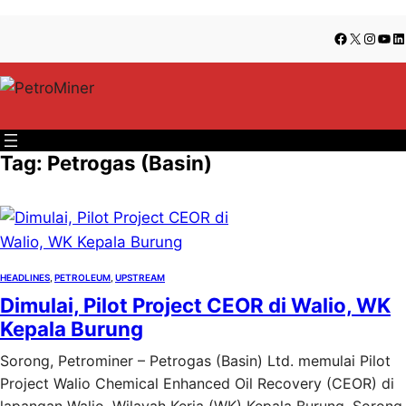
Lewati
Skip
Facebook
X
Insta
You
Li
ke
to
konten
content
Tag:
Petrogas (Basin)
HEADLINES
, 
PETROLEUM
, 
UPSTREAM
Dimulai, Pilot Project CEOR di Walio, WK
Kepala Burung
Sorong, Petrominer – Petrogas (Basin) Ltd. memulai Pilot
Project Walio Chemical Enhanced Oil Recovery (CEOR) di