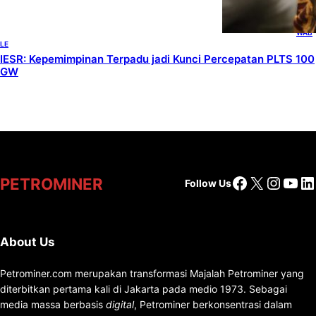
, 
RENE
WAB
LE
IESR: Kepemimpinan Terpadu jadi Kunci Percepatan PLTS 100
GW
Facebook
X
Insta
You
Li
PETROMINER
Follow Us
About Us
Petrominer.com merupakan transformasi Majalah Petrominer yang
diterbitkan pertama kali di Jakarta pada medio 1973. Sebagai
media massa berbasis
digital
, Petrominer berkonsentrasi dalam