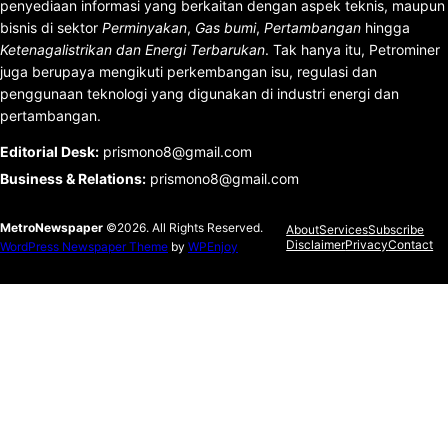
penyediaan informasi yang berkaitan dengan aspek teknis, maupun
bisnis di sektor
Perminyakan
,
Gas bumi
,
Pertambangan
hingga
Ketenagalistrikan dan Energi Terbarukan
. Tak hanya itu, Petrominer
juga berupaya mengikuti perkembangan isu, regulasi dan
penggunaan teknologi yang digunakan di industri energi dan
pertambangan.
Editorial Desk
:
prismono8@gmail.com
Business & Relations
:
prismono8@gmail.com
MetroNewspaper
©2026. All Rights Reserved.
About
Services
Subscribe
Disclaimer
Privacy
Contact
WordPress Newspaper Theme
by
WPEnjoy