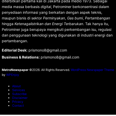
diterbitkan pertama kali di Jakarta pada medio 1973. Sebagai
media massa berbasis
digital
, Petrominer berkonsentrasi dalam
penyediaan informasi yang berkaitan dengan aspek teknis,
maupun bisnis di sektor
Perminyakan
,
Gas bumi
,
Pertambangan
hingga
Ketenagalistrikan dan Energi Terbarukan
. Tak hanya itu,
Petrominer juga berupaya mengikuti perkembangan isu, regulasi
dan penggunaan teknologi yang digunakan di industri energi dan
pertambangan.
Editorial Desk
:
prismono8@gmail.com
Business & Relations
:
prismono8@gmail.com
MetroNewspaper
©2026. All Rights Reserved.
WordPress Newspaper Theme
by
WPEnjoy
About
Services
Subscribe
Disclaimer
Privacy
Contact