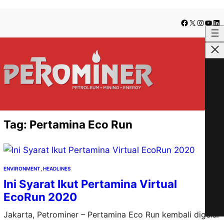
Lewati
Skip
Facebook
X
Instag
YouT
Lin
ke
to
konten
content
Tag:
Pertamina Eco Run
ENVIRONMENT
, 
HEADLINES
Ini Syarat Ikut Pertamina Virtual
EcoRun 2020
Jakarta, Petrominer – Pertamina Eco Run kembali digelar