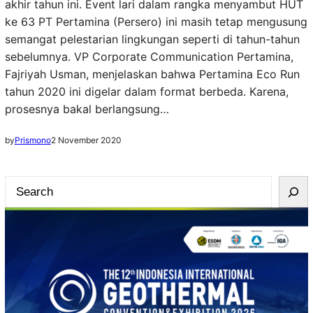
akhir tahun ini. Event lari dalam rangka menyambut HUT
ke 63 PT Pertamina (Persero) ini masih tetap mengusung
semangat pelestarian lingkungan seperti di tahun-tahun
sebelumnya. VP Corporate Communication Pertamina,
Fajriyah Usman, menjelaskan bahwa Pertamina Eco Run
tahun 2020 ini digelar dalam format berbeda. Karena,
prosesnya bakal berlangsung…
by
Prismono
2 November 2020
S
e
a
r
c
h