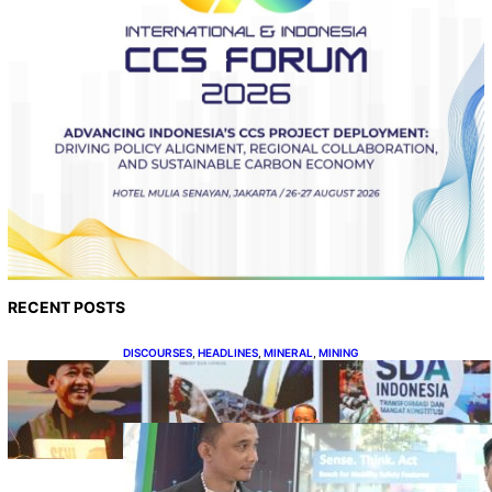
RECENT POSTS
DISCOURSES
, 
HEADLINES
, 
MINERAL
, 
MINING
Bahlil Luncurkan 10 Buku Rekam Jejak
Kepemimpinan dan Kebijakan
HEADLINES
, 
TECHNOLOGY
Teknologi Keselamatan,
Penentu Baru Persaingan
Industri Otomotif