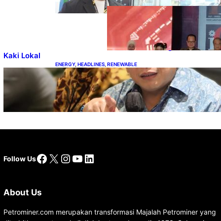
DOWNSTREAM
, 
HEADLINES
, 
PETROLEUM
Terbuka,
Peluang Usaha
bagi IKM Alas
Kaki Lokal
ENERGY
, 
HEADLINES
, 
RENEWABLE
IESR: Kepemimpinan Terpadu jadi Kunci
Percepatan PLTS 100 GW
Facebook
X
Instagram
YouTube
LinkedIn
Follow Us
About Us
Petrominer.com merupakan transformasi Majalah Petrominer yang