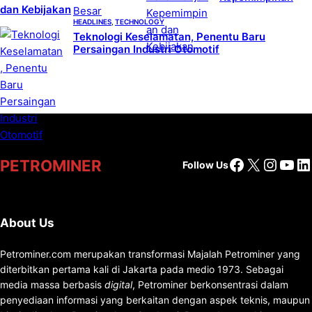
dan Kebijakan
HEADLINES
, 
TECHNOLOGY
Teknologi Keselamatan, Penentu Baru
Persaingan Industri Otomotif
Facebook
X
Insta
You
Li
PETROMINER
Follow Us
About Us
Petrominer.com merupakan transformasi Majalah Petrominer yang
diterbitkan pertama kali di Jakarta pada medio 1973. Sebagai
media massa berbasis
digital
, Petrominer berkonsentrasi dalam
penyediaan informasi yang berkaitan dengan aspek teknis, maupun