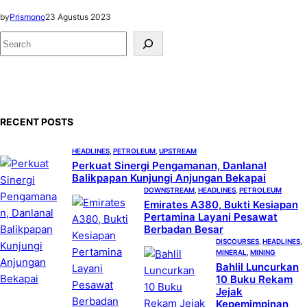
by
Prismono
23 Agustus 2023
S
e
a
r
c
RECENT POSTS
h
HEADLINES
, 
PETROLEUM
, 
UPSTREAM
Perkuat Sinergi Pengamanan, Danlanal
Balikpapan Kunjungi Anjungan Bekapai
DOWNSTREAM
, 
HEADLINES
, 
PETROLEUM
Emirates A380, Bukti Kesiapan
Pertamina Layani Pesawat
Berbadan Besar
DISCOURSES
, 
HEADLINES
, 
MINERAL
, 
MINING
Bahlil Luncurkan
10 Buku Rekam
Jejak
Kepemimpinan