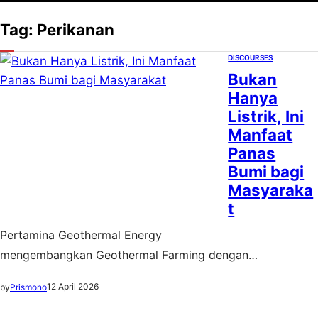
Tag:
Perikanan
DISCOURSES
Bukan
Hanya
Listrik, Ini
Manfaat
Panas
Bumi bagi
Masyaraka
t
Pertamina Geothermal Energy
mengembangkan Geothermal Farming dengan
mengoptimalkan pemanfaatan panas bumi untuk
12 April 2026
by
Prismono
mendukung proses pembibitan dan budidaya tanaman
hortikultura agar lebih efisien dan produktif