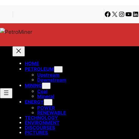
Lewati
Skip
Facebook
X
Instagra
YouT
Li
ke
to
konten
content
HOME
PETROLEUM
Upstream
Downstream
MINING
Coal
Mineral
ENERGY
POWER
RENEWABLE
TECHNOLOGY
ENVIRONMENT
DISCOURSES
PICTURES