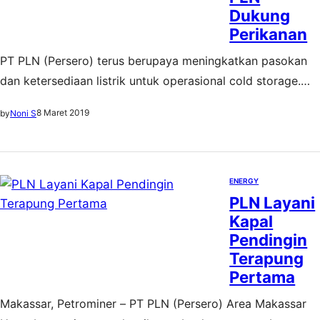
Dukung
Perikanan
PT PLN (Persero) terus berupaya meningkatkan pasokan
dan ketersediaan listrik untuk operasional cold storage.
Sejumlah inisiatif pun telah dilakukan guna mendukung
8 Maret 2019
by
Noni S
penyediaan listrik untuk cold storage.
ENERGY
PLN Layani
Kapal
Pendingin
Terapung
Pertama
Makassar, Petrominer – PT PLN (Persero) Area Makassar