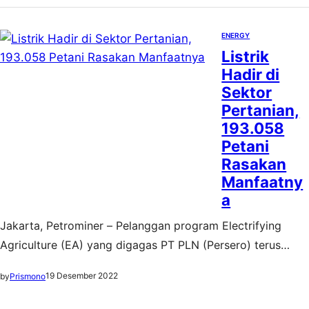
ENERGY
Listrik
Hadir di
Sektor
Pertanian,
193.058
Petani
Rasakan
Manfaatny
a
Jakarta, Petrominer – Pelanggan program Electrifying
Agriculture (EA) yang digagas PT PLN (Persero) terus
bertambah. Tercatat hingga November 2022, jumlah
19 Desember 2022
by
Prismono
pelanggannya mencapai 193.058, dengan penambahan
sebanyak 26.060 pelanggan sejak Januari 2022. Menurut