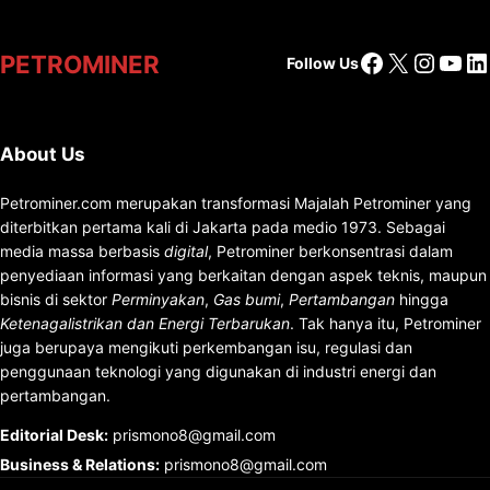
Facebook
X
Insta
You
Li
PETROMINER
Follow Us
About Us
Petrominer.com merupakan transformasi Majalah Petrominer yang
diterbitkan pertama kali di Jakarta pada medio 1973. Sebagai
media massa berbasis
digital
, Petrominer berkonsentrasi dalam
penyediaan informasi yang berkaitan dengan aspek teknis, maupun
bisnis di sektor
Perminyakan
,
Gas bumi
,
Pertambangan
hingga
Ketenagalistrikan dan Energi Terbarukan
. Tak hanya itu, Petrominer
juga berupaya mengikuti perkembangan isu, regulasi dan
penggunaan teknologi yang digunakan di industri energi dan
pertambangan.
Editorial Desk
:
prismono8@gmail.com
Business & Relations
:
prismono8@gmail.com