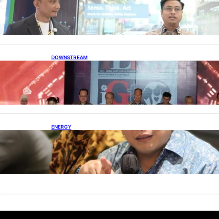
Persaingan Industri Otomotif
DOWNSTREAM
Terbuka, Peluang Usaha bagi IKM Alas Kaki
Lokal
ENERGY
IESR: Kepemimpinan Terpadu jadi Kunci
Percepatan PLTS 100 GW