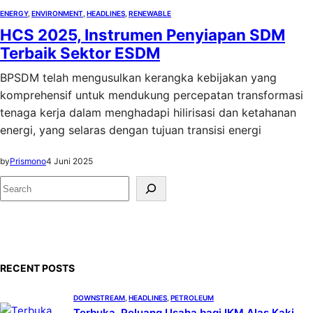
ENERGY
, 
ENVIRONMENT
, 
HEADLINES
, 
RENEWABLE
HCS 2025, Instrumen Penyiapan SDM
Terbaik Sektor ESDM
BPSDM telah mengusulkan kerangka kebijakan yang
komprehensif untuk mendukung percepatan transformasi
tenaga kerja dalam menghadapi hilirisasi dan ketahanan
energi, yang selaras dengan tujuan transisi energi
by
Prismono
4 Juni 2025
S
e
a
r
c
RECENT POSTS
h
DOWNSTREAM
, 
HEADLINES
, 
PETROLEUM
Terbuka, Peluang Usaha bagi IKM Alas Kaki