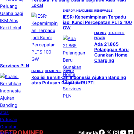
Lokal
ENERGY
, 
HEADLINES
, 
RENEWABLE
IESR: Kepemimpinan Terpadu
jadi Kunci Percepatan PLTS 100
GW
ENERGY
, 
HEADLINES
, 
POWER
Ada 21.865
Pelanggan Baru
Gunakan Home
Charging
Services PLN
ENERGY
, 
HEADLINES
, 
POWER
Koalisi Bersihkan Indonesia Ajukan Banding
atas Putusan Gugatan RUPTL
Facebook
X
Insta
You
Li
PETROMINER
Follow Us