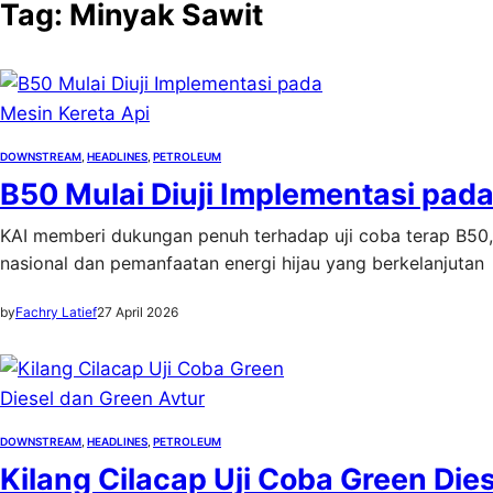
Tag:
Minyak Sawit
DOWNSTREAM
, 
HEADLINES
, 
PETROLEUM
B50 Mulai Diuji Implementasi pada
KAI memberi dukungan penuh terhadap uji coba terap B50
nasional dan pemanfaatan energi hijau yang berkelanjutan
by
Fachry Latief
27 April 2026
DOWNSTREAM
, 
HEADLINES
, 
PETROLEUM
Kilang Cilacap Uji Coba Green Die