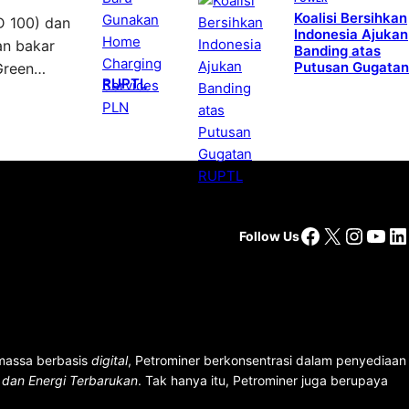
Koalisi Bersihkan
D 100) dan
Indonesia Ajukan
an bakar
Banding atas
Putusan Gugatan
 Green…
RUPTL
Facebook
X
Insta
You
Li
Follow Us
 massa berbasis
digital
, Petrominer berkonsentrasi dalam penyediaan
n dan Energi Terbarukan
. Tak hanya itu, Petrominer juga berupaya