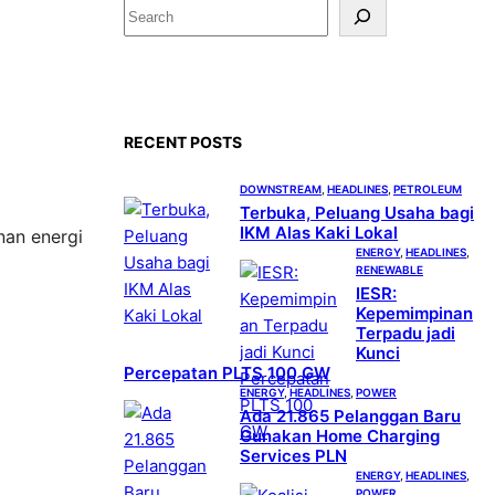
S
e
a
r
c
RECENT POSTS
h
DOWNSTREAM
, 
HEADLINES
, 
PETROLEUM
Terbuka, Peluang Usaha bagi
IKM Alas Kaki Lokal
nan energi
ENERGY
, 
HEADLINES
, 
RENEWABLE
IESR:
Kepemimpinan
Terpadu jadi
Kunci
Percepatan PLTS 100 GW
ENERGY
, 
HEADLINES
, 
POWER
Ada 21.865 Pelanggan Baru
Gunakan Home Charging
Services PLN
ENERGY
, 
HEADLINES
, 
POWER