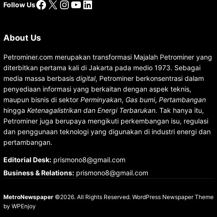
Facebook
X
Instagram
YouTube
LinkedIn
Follow Us
About Us
Petrominer.com merupakan transformasi Majalah Petrominer yang
diterbitkan pertama kali di Jakarta pada medio 1973. Sebagai
media massa berbasis
digital
, Petrominer berkonsentrasi dalam
penyediaan informasi yang berkaitan dengan aspek teknis,
maupun bisnis di sektor
Perminyakan
,
Gas bumi
,
Pertambangan
hingga
Ketenagalistrikan dan Energi Terbarukan
. Tak hanya itu,
Petrominer juga berupaya mengikuti perkembangan isu, regulasi
dan penggunaan teknologi yang digunakan di industri energi dan
pertambangan.
Editorial Desk
:
prismono8@gmail.com
Business & Relations
:
prismono8@gmail.com
MetroNewspaper
©2026. All Rights Reserved.
WordPress Newspaper Theme
by
WPEnjoy