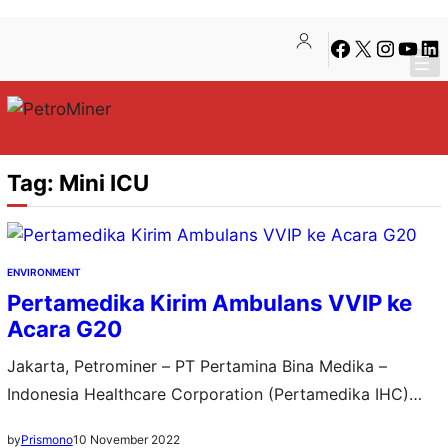
Lewati
Skip
Facebook
X
Instagra
YouTu
Lin
ke
to
konten
content
Tag:
Mini ICU
ENVIRONMENT
Pertamedika Kirim Ambulans VVIP ke
Acara G20
Jakarta, Petrominer – PT Pertamina Bina Medika –
Indonesia Healthcare Corporation (Pertamedika IHC)
menurunkan 33 Tim Medical VVIP untuk mendukung
10 November 2022
by
Prismono