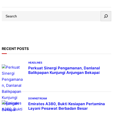
kegiatan G20 yang akan digelar di Bali pada 15-16
November 2022. Kehadiran tim medis ini akan diawali
S
dengan kegiatan Simulasi atau Gladi Evakuasi di lokasi
e
acara dan di hotel masing-masing delegasi negara,
a
Jum’at (11/11). Direktur…
r
c
h
RECENT POSTS
HEADLINES
Perkuat Sinergi Pengamanan, Danlanal
Balikpapan Kunjungi Anjungan Bekapai
DOWNSTREAM
Emirates A380, Bukti Kesiapan Pertamina
Layani Pesawat Berbadan Besar