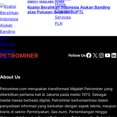
ENERGY
, 
HEADLINES
, 
POWER
Koalisi Bersihkan Indonesia Ajukan Banding
atas Putusan Gugatan RUPTL
Facebook
X
Insta
You
Li
PETROMINER
Follow Us
About Us
Petrominer.com merupakan transformasi Majalah Petrominer yang
diterbitkan pertama kali di Jakarta pada medio 1973. Sebagai
media massa berbasis
digital
, Petrominer berkonsentrasi dalam
penyediaan informasi yang berkaitan dengan aspek teknis, maupun
bisnis di sektor
Perminyakan
,
Gas bumi
,
Pertambangan
hingga