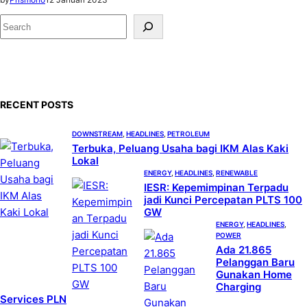
S
e
a
r
c
RECENT POSTS
h
DOWNSTREAM
, 
HEADLINES
, 
PETROLEUM
Terbuka, Peluang Usaha bagi IKM Alas Kaki
Lokal
ENERGY
, 
HEADLINES
, 
RENEWABLE
IESR: Kepemimpinan Terpadu
jadi Kunci Percepatan PLTS 100
GW
ENERGY
, 
HEADLINES
, 
POWER
Ada 21.865
Pelanggan Baru
Gunakan Home
Charging
Services PLN