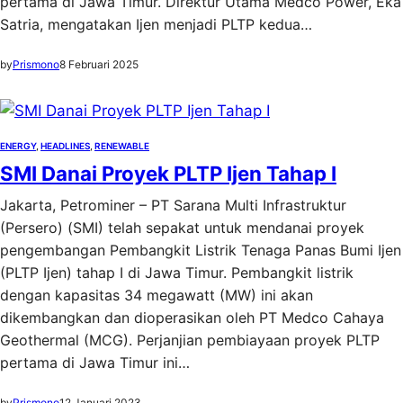
pertama di Jawa Timur. Direktur Utama Medco Power, Eka
Satria, mengatakan Ijen menjadi PLTP kedua…
by
Prismono
8 Februari 2025
ENERGY
, 
HEADLINES
, 
RENEWABLE
SMI Danai Proyek PLTP Ijen Tahap I
Jakarta, Petrominer – PT Sarana Multi Infrastruktur
(Persero) (SMI) telah sepakat untuk mendanai proyek
pengembangan Pembangkit Listrik Tenaga Panas Bumi Ijen
(PLTP Ijen) tahap I di Jawa Timur. Pembangkit listrik
dengan kapasitas 34 megawatt (MW) ini akan
dikembangkan dan dioperasikan oleh PT Medco Cahaya
Geothermal (MCG). Perjanjian pembiayaan proyek PLTP
pertama di Jawa Timur ini…
by
Prismono
12 Januari 2023