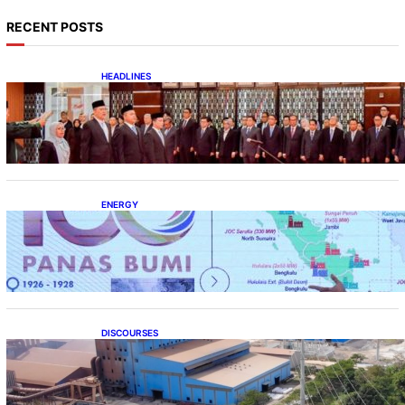
RECENT POSTS
HEADLINES
Lana Saria Dilantik Sebagai Kepala Badan
Geologi
ENERGY
Momentum 100 Tahun Panas Bumi untuk
Akselerasi Pertumbuhan
DISCOURSES
Manfaat Hilirisasi Belum Merata, Pemerintah
Perlu Kaji Ulang Skema DBH