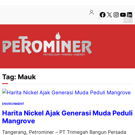
Lewati
Skip
Facebook
X
Instagra
YouTu
Lin
ke
to
konten
content
Tag:
Mauk
ENVIRONMENT
Harita Nickel Ajak Generasi Muda Peduli
Mangrove
Tangerang, Petrominer – PT Trimegah Bangun Persada