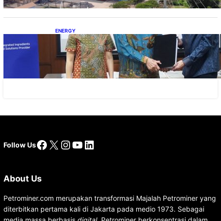
ENERGY
Dukung Operasional, Lautan Luas Perkuat
Implementasi Solusi Energi Terbarukan
Facebook
X
Instagram
YouTube
LinkedIn
Follow Us
About Us
Petrominer.com merupakan transformasi Majalah Petrominer yang
diterbitkan pertama kali di Jakarta pada medio 1973. Sebagai
media massa berbasis
digital
, Petrominer berkonsentrasi dalam