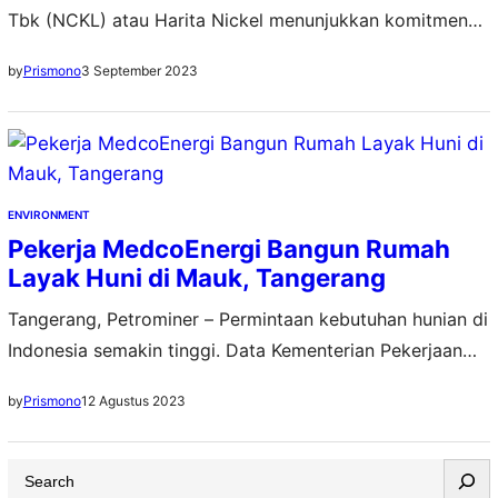
Tbk (NCKL) atau Harita Nickel menunjukkan komitmen
dan dukungan terhadap upaya mengatasi perubahan
3 September 2023
by
Prismono
iklim. Aksi kali ini dilakukan bersama Kementerian
Koordinator Bidang Kemaritiman dan Investasi (Kemenko
Marves) lewat kegiatan Penanaman Mangrove #Bersama
Hijaukan Indonesia di Ketapang Urban Aquaculture,
Mauk, Tangerang, Banten, Kamis (31/8). Menariknya, aksi
ENVIRONMENT
ini melibatkan Organisasi…
Pekerja MedcoEnergi Bangun Rumah
Layak Huni di Mauk, Tangerang
Tangerang, Petrominer – Permintaan kebutuhan hunian di
Indonesia semakin tinggi. Data Kementerian Pekerjaan
Umum dan Perumahan Rakyat menunjukkan hingga
12 Agustus 2023
by
Prismono
tahun 2022 ada sekitar 12,71 juta rumah, seiring
pertumbuhan keluarga baru yang meningkat 700 ribu
S
hingga 800 ribu setiap tahunnya. Hal inilah yang