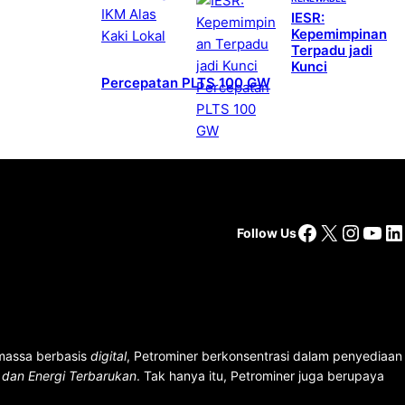
IESR:
Kepemimpinan
Terpadu jadi
Kunci
Percepatan PLTS 100 GW
Facebook
X
Insta
You
Li
Follow Us
 massa berbasis
digital
, Petrominer berkonsentrasi dalam penyediaan
n dan Energi Terbarukan
. Tak hanya itu, Petrominer juga berupaya