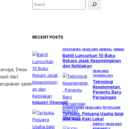
S
e
a
r
c
RECENT POSTS
h
DISCOURSES
, 
HEADLINES
, 
MINERAL
, 
MINING
Bahlil Luncurkan 10 Buku
Rekam Jejak Kepemimpinan
dan Kebijakan
Garoga, Desa
HEADLINES
, 
TECHNOLOGY
asil dari
Teknologi
merupakan salah
Keselamatan,
Penentu Baru
Persaingan
Industri Otomotif
DOWNSTREAM
, 
HEADLINES
, 
PETROLEUM
Terbuka, Peluang Usaha bagi
IKM Alas Kaki Lokal
ENERGY
, 
HEADLINES
, 
RENEWABLE