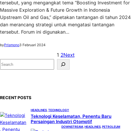
tersebut, yang mengangkat tema “Boosting Investment for
Massive Exploration & Future Growth in Indonesia
Upstream Oil and Gas,” dipetakan tantangan di tahun 2024
dan merancang strategi untuk mengatasi tantangan
tersebut. Forum ini digunakan…
by
Prismono
3 Februari 2024
1
2
Next
S
e
a
r
c
RECENT POSTS
h
HEADLINES
, 
TECHNOLOGY
Teknologi Keselamatan, Penentu Baru
Persaingan Industri Otomotif
DOWNSTREAM
, 
HEADLINES
, 
PETROLEUM