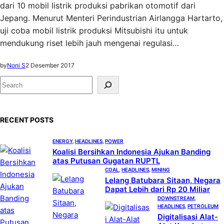
dari 10 mobil listrik produksi pabrikan otomotif dari
Jepang. Menurut Menteri Perindustrian Airlangga Hartarto,
uji coba mobil listrik produksi Mitsubishi itu untuk
mendukung riset lebih jauh mengenai regulasi…
by
Noni S
2 Desember 2017
S
e
a
RECENT POSTS
r
c
ENERGY
, 
HEADLINES
, 
POWER
h
Koalisi Bersihkan Indonesia Ajukan Banding
atas Putusan Gugatan RUPTL
COAL
, 
HEADLINES
, 
MINING
Lelang Batubara Sitaan, Negara
Dapat Lebih dari Rp 20 Miliar
DOWNSTREAM
, 
HEADLINES
, 
PETROLEUM
Digitalisasi Alat-