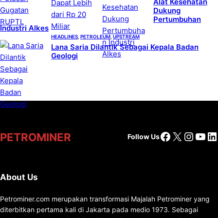
Alat Kesehatan
Dukung
Pertumbuhan
Industri Alkes
HEADLINES
, 
PETROLEUM
, 
UPSTREAM
Lana Saria Dilantik Sebagai Kepala Badan
Geologi
Facebook
X
Insta
You
Li
PETROMINER
Follow Us
About Us
Petrominer.com merupakan transformasi Majalah Petrominer yang
diterbitkan pertama kali di Jakarta pada medio 1973. Sebagai