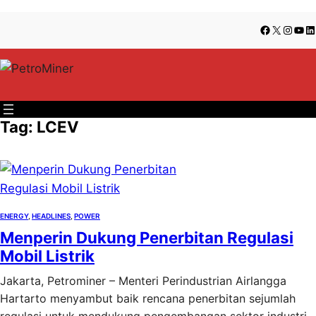
Lewati
Skip
Facebook
X
Insta
You
Li
ke
to
konten
content
Tag:
LCEV
ENERGY
, 
HEADLINES
, 
POWER
Menperin Dukung Penerbitan Regulasi
Mobil Listrik
Jakarta, Petrominer – Menteri Perindustrian Airlangga
Hartarto menyambut baik rencana penerbitan sejumlah