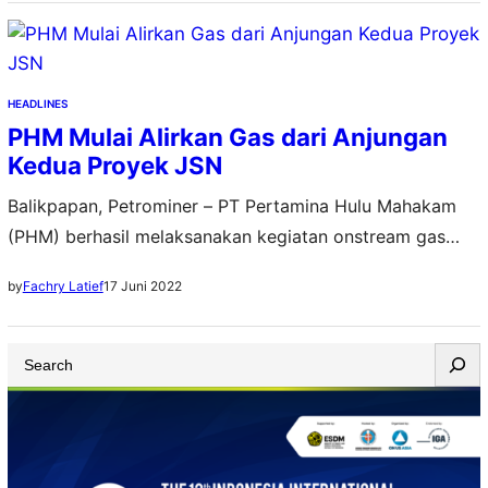
HEADLINES
PHM Mulai Alirkan Gas dari Anjungan
Kedua Proyek JSN
Balikpapan, Petrominer – PT Pertamina Hulu Mahakam
(PHM) berhasil melaksanakan kegiatan onstream gas
dari anjungan WPS-3 atau kedua Proyek Jumelai, North
17 Juni 2022
by
Fachry Latief
Sisi, North Nubi (JSN), Jum’at lalu (10/6). Fasilitas
produksi ini berlokasi di lapangan Sisi Nubi, Kabupaten
S
Kutai Kartanegara, Kalimantan Timur. Aliran gas perdana
e
dari anjungan WPS-3 ini menandakan PHM secara resmi
a
menambah produksi gas…
r
c