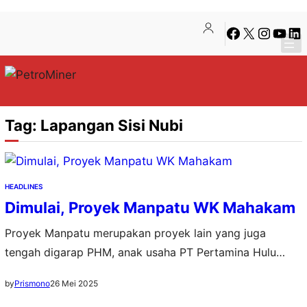
Lewati
Skip
Facebook
X
Instagra
YouTu
Lin
ke
to
konten
content
Tag:
Lapangan Sisi Nubi
HEADLINES
Dimulai, Proyek Manpatu WK Mahakam
Proyek Manpatu merupakan proyek lain yang juga
tengah digarap PHM, anak usaha PT Pertamina Hulu
Indonesia (PHI)
26 Mei 2025
by
Prismono