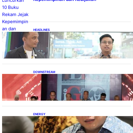
HEADLINES
Teknologi Keselamatan, Penentu Baru
Persaingan Industri Otomotif
DOWNSTREAM
Terbuka, Peluang Usaha bagi IKM Alas Kaki
Lokal
ENERGY
IESR: Kepemimpinan Terpadu jadi Kunci
Percepatan PLTS 100 GW