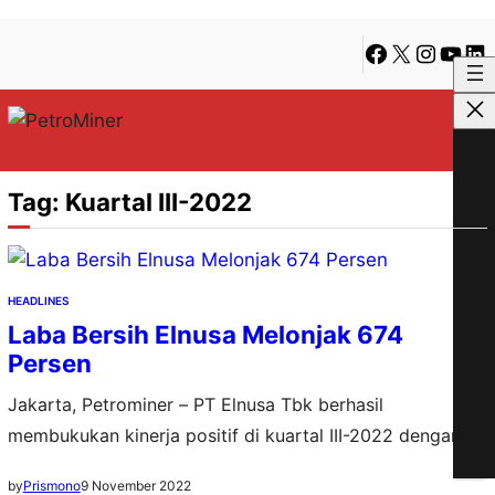
Lewati
Skip
Facebook
X
Instagra
YouTu
Lin
ke
to
konten
content
Tag:
Kuartal III-2022
HEADLINES
Laba Bersih Elnusa Melonjak 674
Persen
Jakarta, Petrominer – PT Elnusa Tbk berhasil
membukukan kinerja positif di kuartal III-2022 dengan
meraih pendapatan konsolidasi Rp 8,57 triliun. Capaian
9 November 2022
by
Prismono