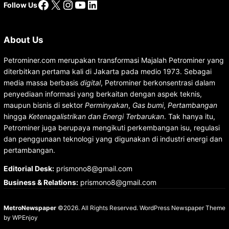
Facebook
X
Instagram
YouTube
LinkedIn
Follow Us
About Us
Petrominer.com merupakan transformasi Majalah Petrominer yang
diterbitkan pertama kali di Jakarta pada medio 1973. Sebagai
media massa berbasis
digital
, Petrominer berkonsentrasi dalam
penyediaan informasi yang berkaitan dengan aspek teknis,
maupun bisnis di sektor
Perminyakan
,
Gas bumi
,
Pertambangan
hingga
Ketenagalistrikan dan Energi Terbarukan
. Tak hanya itu,
Petrominer juga berupaya mengikuti perkembangan isu, regulasi
dan penggunaan teknologi yang digunakan di industri energi dan
pertambangan.
Editorial Desk
:
prismono8@gmail.com
Business & Relations
:
prismono8@gmail.com
MetroNewspaper
©2026. All Rights Reserved.
WordPress Newspaper Theme
by
WPEnjoy