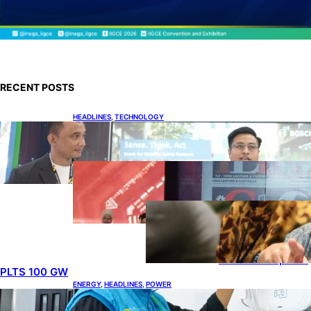
RECENT POSTS
HEADLINES
, 
TECHNOLOGY
Teknologi Keselamatan, Penentu Baru
Persaingan Industri Otomotif
DOWNSTREAM
, 
HEADLINES
, 
PETROLEUM
Terbuka, Peluang Usaha bagi
IKM Alas Kaki Lokal
ENERGY
, 
HEADLINES
, 
RENEWABLE
IESR:
Kepemimpinan
Terpadu jadi
Kunci Percepatan
PLTS 100 GW
ENERGY
, 
HEADLINES
, 
POWER
Ada 21.865 Pelanggan Baru Gunakan Home