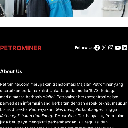
Charging Services PLN
Facebook
X
Insta
You
Li
PETROMINER
Follow Us
About Us
Petrominer.com merupakan transformasi Majalah Petrominer yang
diterbitkan pertama kali di Jakarta pada medio 1973. Sebagai
media massa berbasis
digital
, Petrominer berkonsentrasi dalam
penyediaan informasi yang berkaitan dengan aspek teknis, maupun
bisnis di sektor
Perminyakan
,
Gas bumi
,
Pertambangan
hingga
Ketenagalistrikan dan Energi Terbarukan
. Tak hanya itu, Petrominer
juga berupaya mengikuti perkembangan isu, regulasi dan