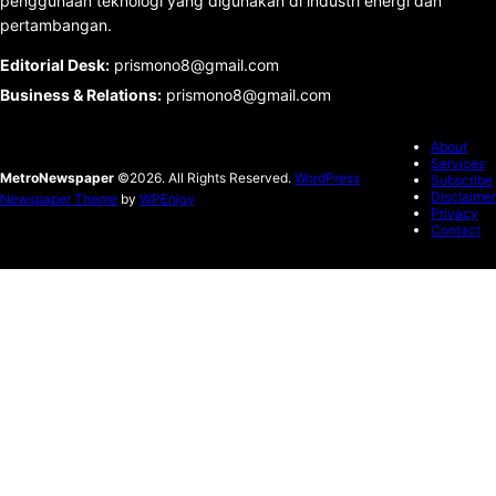
penggunaan teknologi yang digunakan di industri energi dan
pertambangan.
Editorial Desk
:
prismono8@gmail.com
Business & Relations
:
prismono8@gmail.com
About
Services
MetroNewspaper
©2026. All Rights Reserved.
WordPress
Subscribe
Disclaimer
Newspaper Theme
by
WPEnjoy
Privacy
Contact