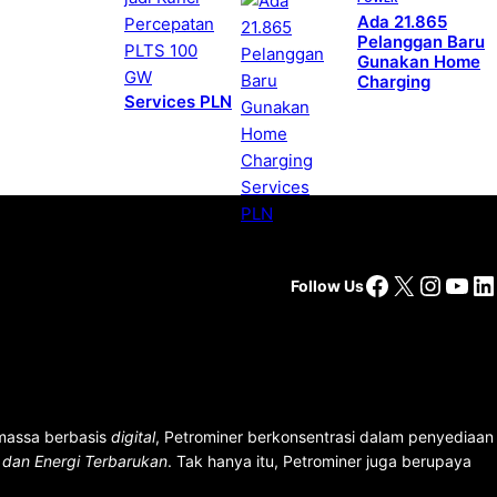
Ada 21.865
Pelanggan Baru
Gunakan Home
Charging
Services PLN
Facebook
X
Insta
You
Li
Follow Us
 massa berbasis
digital
, Petrominer berkonsentrasi dalam penyediaan
n dan Energi Terbarukan
. Tak hanya itu, Petrominer juga berupaya