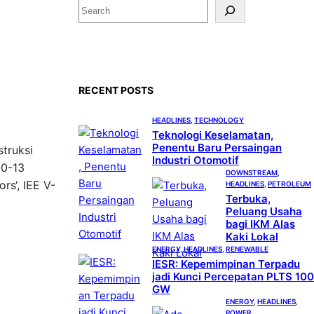
S
e
a
r
c
RECENT POSTS
h
HEADLINES
, 
TECHNOLOGY
Teknologi Keselamatan,
Penentu Baru Persaingan
truksi
Industri Otomotif
10-13
DOWNSTREAM
, 
rs‘, IEE V-
HEADLINES
, 
PETROLEUM
Terbuka,
Peluang Usaha
bagi IKM Alas
Kaki Lokal
ENERGY
, 
HEADLINES
, 
RENEWABLE
IESR: Kepemimpinan Terpadu
jadi Kunci Percepatan PLTS 100
GW
ENERGY
, 
HEADLINES
, 
POWER