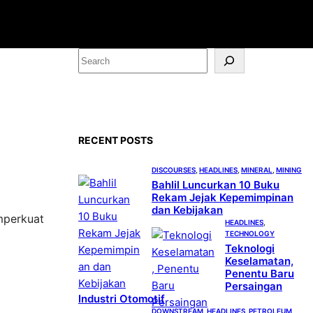
S
e
a
r
c
RECENT POSTS
h
DISCOURSES
, 
HEADLINES
, 
MINERAL
, 
MINING
Bahlil Luncurkan 10 Buku
Rekam Jejak Kepemimpinan
dan Kebijakan
mperkuat
HEADLINES
, 
TECHNOLOGY
Teknologi
Keselamatan,
Penentu Baru
Persaingan
Industri Otomotif
DOWNSTREAM
, 
HEADLINES
, 
PETROLEUM