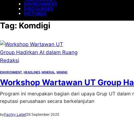
ENVIRONMENT
DISCOURSES
PICTURES
Tag:
Komdigi
ENVIRONMENT
, 
HEADLINES
, 
MINERAL
, 
MINING
Workshop Wartawan UT Group Had
Program ini merupakan bagian dari upaya Grup UT dalam
reputasi perusahaan secara berkelanjutan
by
Fachry Latief
26 September 2025