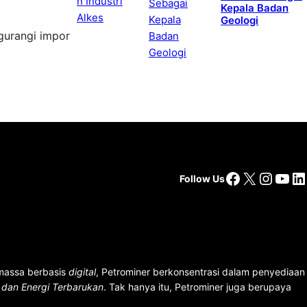
Kepala Badan
Geologi
ngurangi impor
Facebook
X
Insta
You
Li
Follow Us
 massa berbasis
digital
, Petrominer berkonsentrasi dalam penyediaan
n dan Energi Terbarukan
. Tak hanya itu, Petrominer juga berupaya