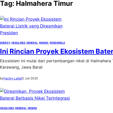
Tag:
Halmahera Timur
ENERGY
, 
HEADLINES
, 
MINERAL
, 
MINING
, 
RENEWABLE
Ini Rincian Proyek Ekosistem Bater
Ekosistem ini mulai dari pertambangan nikel di Halmahera T
Karawang, Jawa Barat
by
Fachry Latief
2 Juli 2025
HEADLINES
, 
MINERAL
, 
MINING