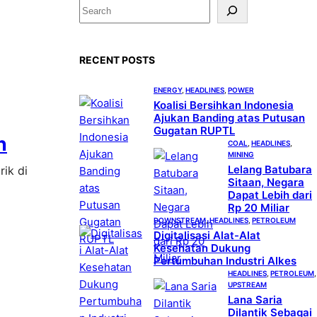
S
e
a
RECENT POSTS
r
c
ENERGY
, 
HEADLINES
, 
POWER
h
Koalisi Bersihkan Indonesia
Ajukan Banding atas Putusan
Gugatan RUPTL
n
COAL
, 
HEADLINES
, 
MINING
Lelang Batubara
rik di
Sitaan, Negara
Dapat Lebih dari
Rp 20 Miliar
DOWNSTREAM
, 
HEADLINES
, 
PETROLEUM
Digitalisasi Alat-Alat
Kesehatan Dukung
Pertumbuhan Industri Alkes
HEADLINES
, 
PETROLEUM
,
UPSTREAM
Lana Saria
Dilantik Sebagai