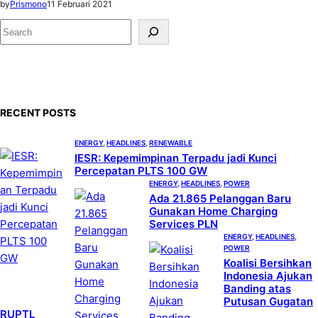
by
Prismono
11 Februari 2021
S
e
a
r
c
RECENT POSTS
h
ENERGY
, 
HEADLINES
, 
RENEWABLE
IESR: Kepemimpinan Terpadu jadi Kunci
Percepatan PLTS 100 GW
ENERGY
, 
HEADLINES
, 
POWER
Ada 21.865 Pelanggan Baru
Gunakan Home Charging
Services PLN
ENERGY
, 
HEADLINES
, 
POWER
Koalisi Bersihkan
Indonesia Ajukan
Banding atas
Putusan Gugatan
RUPTL