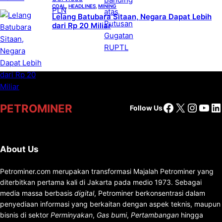
COAL
, 
HEADLINES
, 
MINING
Lelang Batubara Sitaan, Negara Dapat Lebih
dari Rp 20 Miliar
Facebook
X
Insta
You
Li
PETROMINER
Follow Us
About Us
Petrominer.com merupakan transformasi Majalah Petrominer yang
diterbitkan pertama kali di Jakarta pada medio 1973. Sebagai
media massa berbasis
digital
, Petrominer berkonsentrasi dalam
penyediaan informasi yang berkaitan dengan aspek teknis, maupun
bisnis di sektor
Perminyakan
,
Gas bumi
,
Pertambangan
hingga