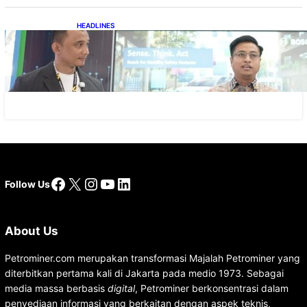
HEADLINES
Teknologi Keselamatan, Penentu Baru
Persaingan Industri Otomotif
Facebook
X
Instagram
YouTube
LinkedIn
Follow Us
About Us
Petrominer.com merupakan transformasi Majalah Petrominer yang
diterbitkan pertama kali di Jakarta pada medio 1973. Sebagai
media massa berbasis
digital
, Petrominer berkonsentrasi dalam
penyediaan informasi yang berkaitan dengan aspek teknis,