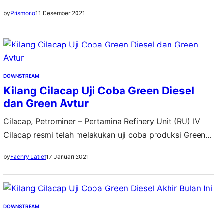
green refinery telah mendapat pengakuan internasional.
11 Desember 2021
by
Prismono
Salah satu unitnya di Cilacap, yang memproduksi green
diesel (D100), meraih Sertifikat International
Sustainability and Carbon Certification (ISCC) melalui
Badan Sertifikasi Independen yaitu Intertex. Menurut
Direktur Utama KPI, Djoko Priyono, lulusnya KPI dalam
DOWNSTREAM
sertifikasi karbon…
Kilang Cilacap Uji Coba Green Diesel
dan Green Avtur
Cilacap, Petrominer – Pertamina Refinery Unit (RU) IV
Cilacap resmi telah melakukan uji coba produksi Green
Diesel (D 100) dan Green Avtur, yang berbahan dasar
17 Januari 2021
by
Fachry Latief
minyak kelapa sawit. Ini merupakan bukti komitmen RU
IV untuk memproduksi bahan bakar minyak ramah
lingkungan. “Uji coba produksi Green Diesel berlangsung
pada 9–16 Januari 2021. Sedangkan uji coba Green…
DOWNSTREAM