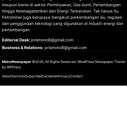
maupun bisnis di sektor
Perminyakan
,
Gas bumi
,
Pertambangan
hingga
Ketenagalistrikan dan Energi Terbarukan
. Tak hanya itu,
Petrominer juga berupaya mengikuti perkembangan isu, regulasi
dan penggunaan teknologi yang digunakan di industri energi dan
pertambangan.
Editorial Desk
:
prismono8@gmail.com
Business & Relations
:
prismono8@gmail.com
MetroNewspaper
©2026. All Rights Reserved.
WordPress Newspaper Theme
by
WPEnjoy
About
Services
Subscribe
Disclaimer
Privacy
Contact