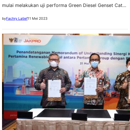
mulai melakukan uji performa Green Diesel Genset Cat
3516E yang menggunakan bahan bakar ramah
11 Mei 2023
by
Fachry Latief
lingkungan HVO (Hydrotreated Vegetable Oil) dan
Biodiesel 40 persen (B40). Penggunaan bahan bakar ini
sebagai langkah mitigasi untuk mengurangi jejak karbon
di industri pusat data (data center). General Manager
Power System Trakindo, Erwin Muljosantoso,…