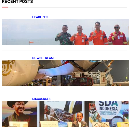
RECENT POSTS
HEADLINES
Perkuat Sinergi Pengamanan, Danlanal
Balikpapan Kunjungi Anjungan Bekapai
DOWNSTREAM
Emirates A380, Bukti Kesiapan Pertamina
Layani Pesawat Berbadan Besar
DISCOURSES
Bahlil Luncurkan 10 Buku Rekam Jejak
Kepemimpinan dan Kebijakan