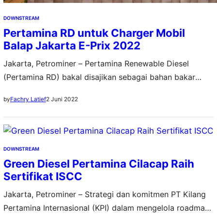
DOWNSTREAM
Pertamina RD untuk Charger Mobil
Balap Jakarta E-Prix 2022
Jakarta, Petrominer – Pertamina Renewable Diesel
(Pertamina RD) bakal disajikan sebagai bahan bakar
untuk Generator Set (Genset) bagi Electric Vehicle (EV)
2 Juni 2022
by
Fachry Latief
yang digunakan para pembalap mobil dunia di ajang
internasional Jakarta E-Prix 2022 akhir pekan ini.
Pertamina menghadirkan produk green energy tersebut
sebagai salah satu upaya memperkuat langkahnya dalam
DOWNSTREAM
transisi energi. Direktur Utama PT Kilang…
Green Diesel Pertamina Cilacap Raih
Sertifikat ISCC
Jakarta, Petrominer – Strategi dan komitmen PT Kilang
Pertamina Internasional (KPI) dalam mengelola roadmap