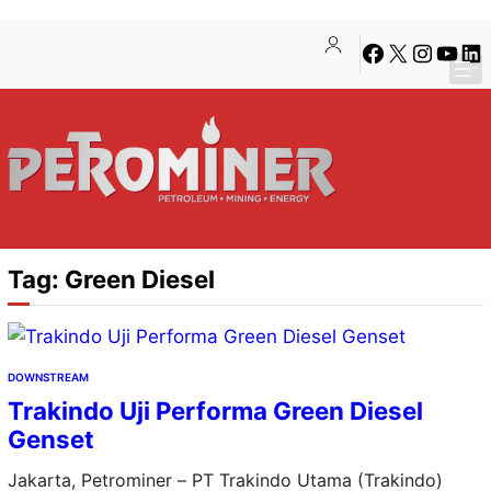
Lewati
Skip
Facebook
X
Instagra
YouTu
Lin
ke
to
konten
content
Tag:
Green Diesel
DOWNSTREAM
Trakindo Uji Performa Green Diesel
Genset
Jakarta, Petrominer – PT Trakindo Utama (Trakindo)