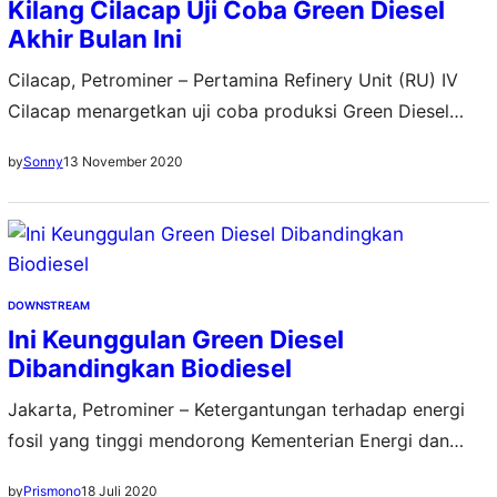
Kilang Cilacap Uji Coba Green Diesel
Akhir Bulan Ini
Cilacap, Petrominer – Pertamina Refinery Unit (RU) IV
Cilacap menargetkan uji coba produksi Green Diesel
pada akhir November 2020 ini. Produk dengan kode D-
13 November 2020
by
Sonny
100 (Green Diesel 100 persen) ini adalah salah satu dari
tiga produk ramah lingkungan yang dikembangkan
Pertamina RU IV berbahan dasar Refined Bleached
Deodorized Palm Oil (RBDPO/minyak sawit). Unit
Manager Communication, Relations,…
DOWNSTREAM
Ini Keunggulan Green Diesel
Dibandingkan Biodiesel
Jakarta, Petrominer – Ketergantungan terhadap energi
fosil yang tinggi mendorong Kementerian Energi dan
Sumber Daya Mineral (ESDM) untuk mengembangkan
18 Juli 2020
by
Prismono