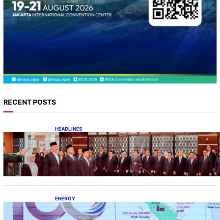
RECENT POSTS
HEADLINES
Lana Saria Dilantik Sebagai Kepala Badan
Geologi
ENERGY
Momentum 100 Tahun Panas Bumi untuk
Akselerasi Pertumbuhan