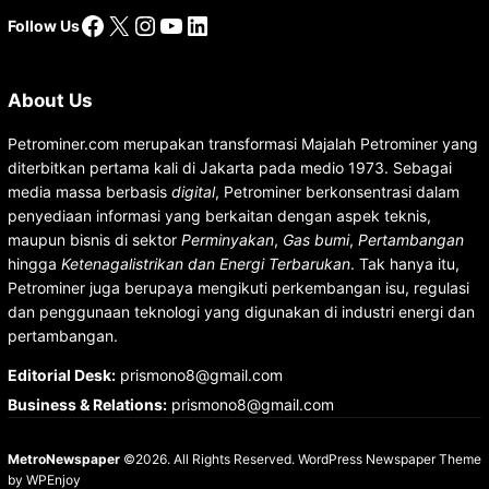
Facebook
X
Instagram
YouTube
LinkedIn
Follow Us
About Us
Petrominer.com merupakan transformasi Majalah Petrominer yang
diterbitkan pertama kali di Jakarta pada medio 1973. Sebagai
media massa berbasis
digital
, Petrominer berkonsentrasi dalam
penyediaan informasi yang berkaitan dengan aspek teknis,
maupun bisnis di sektor
Perminyakan
,
Gas bumi
,
Pertambangan
hingga
Ketenagalistrikan dan Energi Terbarukan
. Tak hanya itu,
Petrominer juga berupaya mengikuti perkembangan isu, regulasi
dan penggunaan teknologi yang digunakan di industri energi dan
pertambangan.
Editorial Desk
:
prismono8@gmail.com
Business & Relations
:
prismono8@gmail.com
MetroNewspaper
©2026. All Rights Reserved.
WordPress Newspaper Theme
by
WPEnjoy