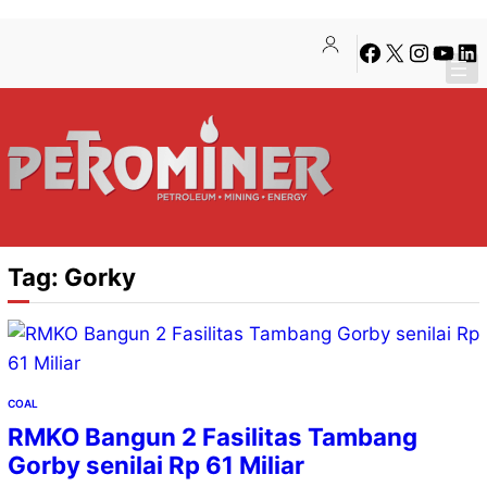
Lewati
Skip
Facebook
X
Instagra
YouTu
Lin
ke
to
konten
content
Tag:
Gorky
COAL
RMKO Bangun 2 Fasilitas Tambang
Gorby senilai Rp 61 Miliar