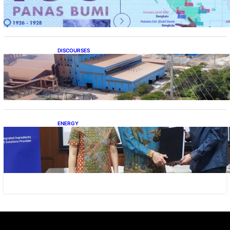
DISCOURSES
Manfaat Hilirisasi Belum Merata, Pemerintah
Perlu Kaji Ulang Skema DBH
ENERGY
Dukung Operasional, Lautan Luas Perkuat
Implementasi Solusi Energi Terbarukan