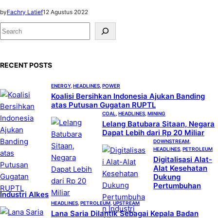
by
Fachry Latief
12 Agustus 2022
S
e
a
RECENT POSTS
r
c
ENERGY
, 
HEADLINES
, 
POWER
h
Koalisi Bersihkan Indonesia Ajukan Banding
atas Putusan Gugatan RUPTL
COAL
, 
HEADLINES
, 
MINING
Lelang Batubara Sitaan, Negara
Dapat Lebih dari Rp 20 Miliar
DOWNSTREAM
, 
HEADLINES
, 
PETROLEUM
Digitalisasi Alat-
Alat Kesehatan
Dukung
Pertumbuhan
Industri Alkes
HEADLINES
, 
PETROLEUM
, 
UPSTREAM
Lana Saria Dilantik Sebagai Kepala Badan