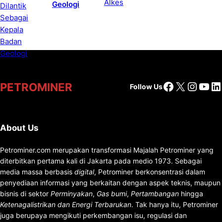
Geologi
Facebook
X
Insta
You
Li
PETROMINER
Follow Us
About Us
Petrominer.com merupakan transformasi Majalah Petrominer yang
diterbitkan pertama kali di Jakarta pada medio 1973. Sebagai
media massa berbasis
digital
, Petrominer berkonsentrasi dalam
penyediaan informasi yang berkaitan dengan aspek teknis, maupun
bisnis di sektor
Perminyakan
,
Gas bumi
,
Pertambangan
hingga
Ketenagalistrikan dan Energi Terbarukan
. Tak hanya itu, Petrominer
juga berupaya mengikuti perkembangan isu, regulasi dan